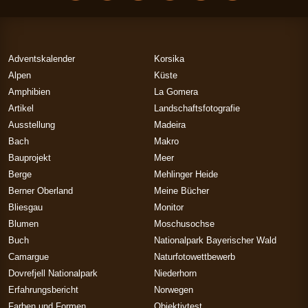
Adventskalender
Korsika
Alpen
Küste
Amphibien
La Gomera
Artikel
Landschaftsfotografie
Ausstellung
Madeira
Bach
Makro
Bauprojekt
Meer
Berge
Mehlinger Heide
Berner Oberland
Meine Bücher
Bliesgau
Monitor
Blumen
Moschusochse
Buch
Nationalpark Bayerischer Wald
Camargue
Naturfotowettbewerb
Dovrefjell Nationalpark
Niederhorn
Erfahrungsbericht
Norwegen
Farben und Formen
Objektivtest