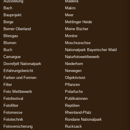
Ausstellung
Madeira
Bach
Makro
Bauprojekt
Meer
Berge
Mehlinger Heide
Berner Oberland
Meine Bücher
Bliesgau
Monitor
Blumen
Moschusochse
Buch
Nationalpark Bayerischer Wald
Camargue
Naturfotowettbewerb
Dovrefjell Nationalpark
Niederhorn
Erfahrungsbericht
Norwegen
Farben und Formen
Objektivtest
Filter
Pflanzen
Foto Wettbewerb
Polarfuchs
Fotofestival
Publikationen
Fotofilter
Reptilien
Fotomesse
Rheinland-Pfalz
Fototechnik
Rondane Nationalpark
Fotoversicherung
Rucksack