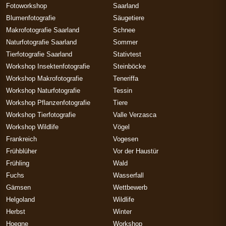
Fotoworkshop
Saarland
Blumenfotografie
Säugetiere
Makrofotografie Saarland
Schnee
Naturfotografie Saarland
Sommer
Tierfotografie Saarland
Stativtest
Workshop Insektenfotografie
Steinböcke
Workshop Makrofotografie
Teneriffa
Workshop Naturfotografie
Tessin
Workshop Pflanzenfotografie
Tiere
Workshop Tierfotografie
Valle Verzasca
Workshop Wildlife
Vögel
Frankreich
Vogesen
Frühblüher
Vor der Haustür
Frühling
Wald
Fuchs
Wasserfall
Gämsen
Wettbewerb
Helgoland
Wildlife
Herbst
Winter
Hoegne
Workshop