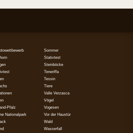
otowettbewerb
Sommer
horn
Stativtest
gen
Steinböcke
ivtest
Teneriffa
zen
Tessin
uchs
Tiere
ationen
Valle Verzasca
ien
Vögel
and-Pfalz
Vogesen
ne Nationalpark
Vor der Haustür
ack
Wald
and
Wasserfall