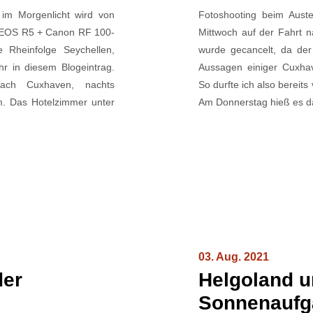
im Morgenlicht wird von
Fotoshooting beim Aust
 EOS R5 + Canon RF 100-
Mittwoch auf der Fahrt n
Rheinfolge Seychellen,
wurde gecancelt, da der
ihr in diesem Blogeintrag.
Aussagen einiger Cuxha
ch Cuxhaven, nachts
So durfte ich also bereit
. Das Hotelzimmer unter
Am Donnerstag hieß es da
03. Aug. 2021
der
Helgoland u
Sonnenaufg