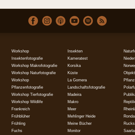
Workshop
Insekten
Naturf
Insektenfotografie
Kameratest
Nieder
Workshop Makrofotografie
Korsika
Norwe
Workshop Naturfotografie
Küste
Objekt
Workshop
La Gomera
Pflan
Pflanzenfotografie
Landschaftsfotografie
Polarf
Workshop Tierfotografie
Madeira
Publik
Workshop Wildlife
Makro
Reptil
Frankreich
Meer
Rheinl
Frühblüher
Mehlinger Heide
Ronda
Frühling
Meine Bücher
Rucks
Fuchs
Monitor
Saarl