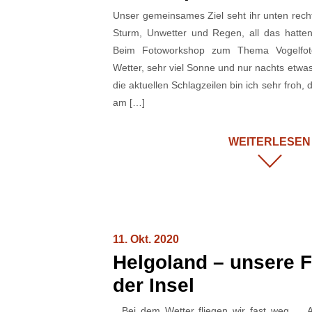
Unser gemeinsames Ziel seht ihr unten rech
Sturm, Unwetter und Regen, all das hatten
Beim Fotoworkshop zum Thema Vogelfotog
Wetter, sehr viel Sonne und nur nachts etwa
die aktuellen Schlagzeilen bin ich sehr froh,
am […]
WEITERLESEN
11. Okt. 2020
Helgoland – unsere F
der Insel
Bei dem Wetter fliegen wir fast weg … An