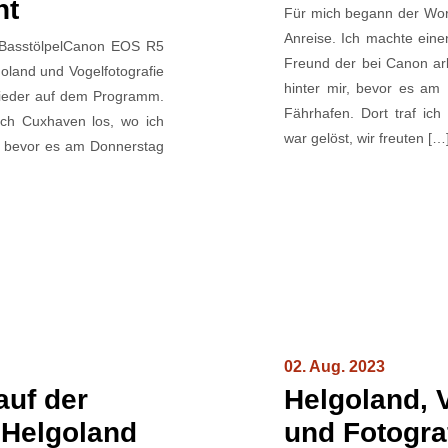
nt
Für mich begann der Wor
Anreise. Ich machte ein
 BasstölpelCanon EOS R5
Freund der bei Canon arb
land und Vogelfotografie
hinter mir, bevor es a
wieder auf dem Programm.
Fährhafen. Dort traf i
ch Cuxhaven los, wo ich
war gelöst, wir freuten […
e, bevor es am Donnerstag
02. Aug. 2023
auf der
Helgoland, 
 Helgoland
und Fotogra