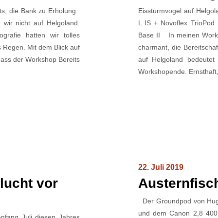
ts, die Bank zu Erholung.
Eissturmvogel auf Helg
 wir nicht auf Helgoland.
L IS + Novoflex TrioPod 
rafie hatten wir tolles
Base II In meinen Work
s Regen. Mit dem Blick auf
charmant, die Bereitschaf
 dass der Workshop Bereits
auf Helgoland bedeute
Workshopende. Ernsthaft,
22. Juli 2019
lucht vor
Austernfis
Der Groundpod von Huga
und dem Canon 2,8 400m
fang Juli diesen Jahres