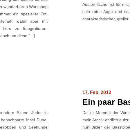
Austernfischer ist für mi
nen wunderbaren Workshop
sein rotes Auge und se
immer ein spezieller Ort,
charakteristischer, grell
ifelhaft, dafür aber mit
Tiere zu fotografieren.
, doch um diese […]
17. Feb. 2012
Ein paar Ba
ondere Szene Jeder in
Da im Moment der Winter
 benachbarte Insel Düne.
mein Archiv endlich aufz
gelrobben und Seehunde
nun Bilder der Basstöl