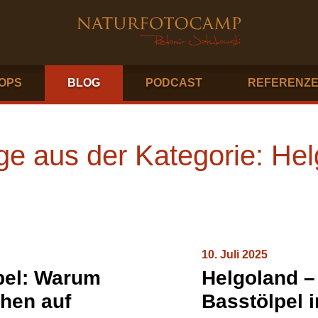
OPS
BLOG
PODCAST
REFERENZ
ge aus der Kategorie: He
10. Juli 2025
lpel: Warum
Helgoland –
ehen auf
Basstölpel 