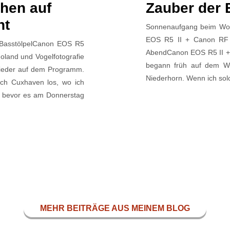
ehen auf
Zauber der 
nt
Sonnenaufgang beim Wor
EOS R5 II + Canon RF
 BasstölpelCanon EOS R5
AbendCanon EOS R5 II +
land und Vogelfotografie
begann früh auf dem W
wieder auf dem Programm.
Niederhorn. Wenn ich solc
ch Cuxhaven los, wo ich
e, bevor es am Donnerstag
MEHR BEITRÄGE AUS MEINEM BLOG