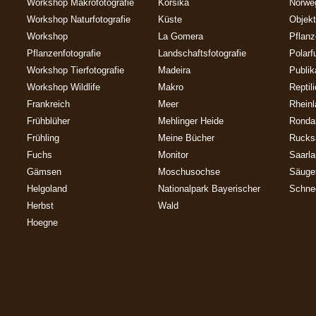
Workshop Makrofotografie
Korsika
Norwe
Workshop Naturfotografie
Küste
Objekt
Workshop
La Gomera
Pflan
Pflanzenfotografie
Landschaftsfotografie
Polarf
Workshop Tierfotografie
Madeira
Publik
Workshop Wildlife
Makro
Reptil
Frankreich
Meer
Rheinl
Frühblüher
Mehlinger Heide
Ronda
Frühling
Meine Bücher
Rucks
Fuchs
Monitor
Saarl
Gämsen
Moschusochse
Säuget
Helgoland
Nationalpark Bayerischer
Schne
Herbst
Wald
Hoegne