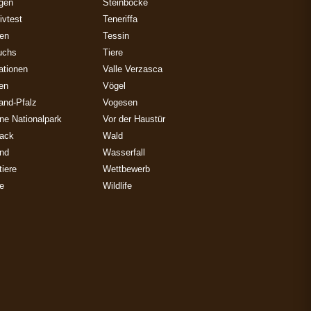
gen
Steinböcke
ivtest
Teneriffa
zen
Tessin
uchs
Tiere
ationen
Valle Verzasca
ien
Vögel
and-Pfalz
Vogesen
ne Nationalpark
Vor der Haustür
ack
Wald
and
Wasserfall
iere
Wettbewerb
e
Wildlife