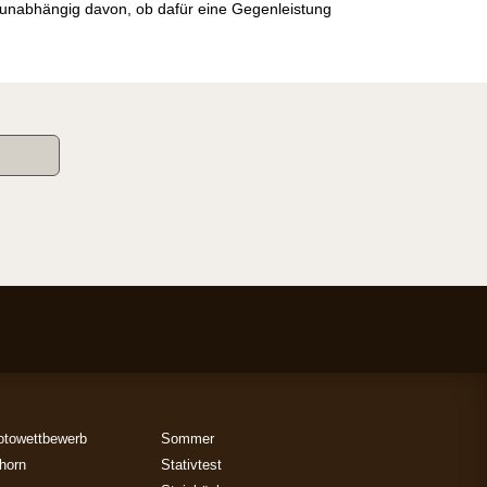
, unabhängig davon, ob dafür eine Gegenleistung
otowettbewerb
Sommer
horn
Stativtest