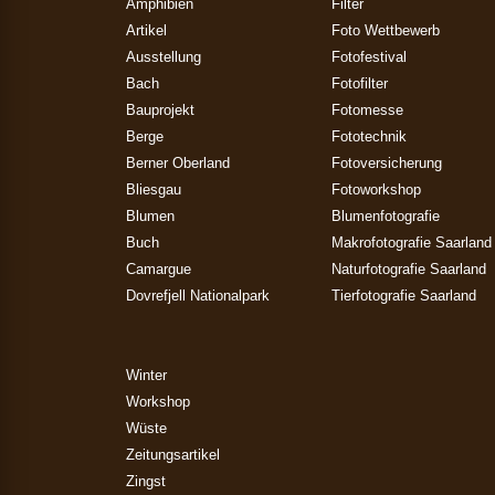
Amphibien
Filter
Artikel
Foto Wettbewerb
Ausstellung
Fotofestival
Bach
Fotofilter
Bauprojekt
Fotomesse
Berge
Fototechnik
Berner Oberland
Fotoversicherung
Bliesgau
Fotoworkshop
Blumen
Blumenfotografie
Buch
Makrofotografie Saarland
Camargue
Naturfotografie Saarland
Dovrefjell Nationalpark
Tierfotografie Saarland
Winter
Workshop
Wüste
Zeitungsartikel
Zingst