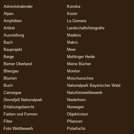
Adventskalender
Korsika
Alpen
Küste
Amphibien
La Gomera
Artikel
Landschaftsfotografie
Ausstellung
Madeira
Bach
Makro
Bauprojekt
Meer
Berge
Mehlinger Heide
Berner Oberland
Meine Bücher
Bliesgau
Monitor
Blumen
Moschusochse
Buch
Nationalpark Bayerischer Wald
Camargue
Naturfotowettbewerb
Dovrefjell Nationalpark
Niederhorn
Erfahrungsbericht
Norwegen
Farben und Formen
Objektivtest
Filter
Pflanzen
Foto Wettbewerb
Polarfuchs