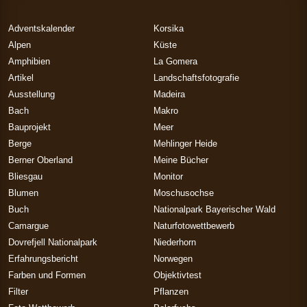
Adventskalender
Korsika
Alpen
Küste
Amphibien
La Gomera
Artikel
Landschaftsfotografie
Ausstellung
Madeira
Bach
Makro
Bauprojekt
Meer
Berge
Mehlinger Heide
Berner Oberland
Meine Bücher
Bliesgau
Monitor
Blumen
Moschusochse
Buch
Nationalpark Bayerischer Wald
Camargue
Naturfotowettbewerb
Dovrefjell Nationalpark
Niederhorn
Erfahrungsbericht
Norwegen
Farben und Formen
Objektivtest
Filter
Pflanzen