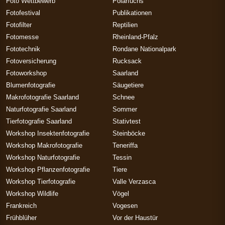
Foto Wettbewerb
Polarfuchs
Fotofestival
Publikationen
Fotofilter
Reptilien
Fotomesse
Rheinland-Pfalz
Fototechnik
Rondane Nationalpark
Fotoversicherung
Rucksack
Fotoworkshop
Saarland
Blumenfotografie
Säugetiere
Makrofotografie Saarland
Schnee
Naturfotografie Saarland
Sommer
Tierfotografie Saarland
Stativtest
Workshop Insektenfotografie
Steinböcke
Workshop Makrofotografie
Teneriffa
Workshop Naturfotografie
Tessin
Workshop Pflanzenfotografie
Tiere
Workshop Tierfotografie
Valle Verzasca
Workshop Wildlife
Vögel
Frankreich
Vogesen
Frühblüher
Vor der Haustür