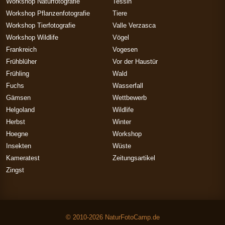
Workshop Naturfotografie
Tessin
Workshop Pflanzenfotografie
Tiere
Workshop Tierfotografie
Valle Verzasca
Workshop Wildlife
Vögel
Frankreich
Vogesen
Frühblüher
Vor der Haustür
Frühling
Wald
Fuchs
Wasserfall
Gämsen
Wettbewerb
Helgoland
Wildlife
Herbst
Winter
Hoegne
Workshop
Insekten
Wüste
Kameratest
Zeitungsartikel
Zingst
© 2010-2026 NaturFotoCamp.de