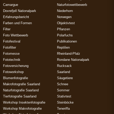
Camargue
Naturfotowettbewerb
Dovrefjell Nationalpark
Niederhorn
Erfahrungsbericht
Norwegen
Farben und Formen
Objektivtest
Filter
Pflanzen
Foto Wettbewerb
Polarfuchs
Fotofestival
Publikationen
Fotofilter
Reptilien
Fotomesse
Rheinland-Pfalz
Fototechnik
Rondane Nationalpark
Fotoversicherung
Rucksack
Fotoworkshop
Saarland
Blumenfotografie
Säugetiere
Makrofotografie Saarland
Schnee
Naturfotografie Saarland
Sommer
Tierfotografie Saarland
Stativtest
Workshop Insektenfotografie
Steinböcke
Workshop Makrofotografie
Teneriffa