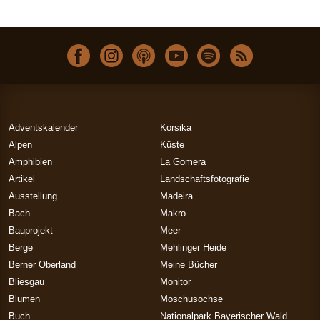
Adventskalender
Korsika
Alpen
Küste
Amphibien
La Gomera
Artikel
Landschaftsfotografie
Ausstellung
Madeira
Bach
Makro
Bauprojekt
Meer
Berge
Mehlinger Heide
Berner Oberland
Meine Bücher
Bliesgau
Monitor
Blumen
Moschusochse
Buch
Nationalpark Bayerischer Wald