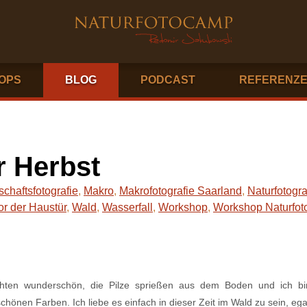
OPS
BLOG
PODCAST
REFERENZ
ur Herbst
chaftsfotografie
,
Makro
,
Makrofotografie Saarland
,
Naturfotogra
or der Haustür
,
Wald
,
Wasserfall
,
Workshop
,
Workshop Naturfoto
chten wunderschön, die Pilze sprießen aus dem Boden und ich bi
hönen Farben. Ich liebe es einfach in dieser Zeit im Wald zu sein, ega