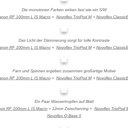
Die monotonen Farben wirken fast wie ein S/W
anon RF 100mm L IS Macro
+
Novoflex TrioPod M
+
Novoflex ClassicBa
Das Licht der Dämmerung sorgt für tolle Kontraste
anon RF 100mm L IS Macro
+
Novoflex TrioPod M
+
Novoflex ClassicBa
Farn und Spinnen ergeben zusammen großartige Motive
anon RF 100mm L IS Macro
+
Novoflex TrioPod M
+
Novoflex ClassicBa
Ein Paar Wassertropfen auf Blatt
on RF 100mm L IS Macro
+ 12mm Zwischenring +
Novoflex TrioPod 
Novoflex Q-Base II