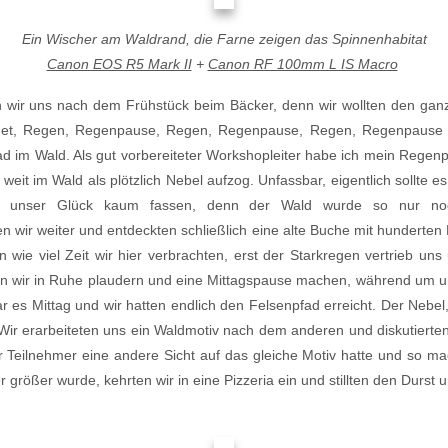
Ein Wischer am Waldrand, die Farne zeigen das Spinnenhabitat
Canon EOS R5 Mark II
+
Canon RF 100mm L IS Macro
wir uns nach dem Frühstück beim Bäcker, denn wir wollten den gan
det, Regen, Regenpause, Regen, Regenpause, Regen, Regenpause 
d im Wald. Als gut vorbereiteter Workshopleiter habe ich mein Regenp
weit im Wald als plötzlich Nebel aufzog. Unfassbar, eigentlich sollte 
en unser Glück kaum fassen, denn der Wald wurde so nur no
wir weiter und entdeckten schließlich eine alte Buche mit hunderte
wie viel Zeit wir hier verbrachten, erst der Starkregen vertrieb uns
ten wir in Ruhe plaudern und eine Mittagspause machen, während um u
 es Mittag und wir hatten endlich den Felsenpfad erreicht. Der Nebel,
 Wir erarbeiteten uns ein Waldmotiv nach dem anderen und diskutierte
Teilnehmer eine andere Sicht auf das gleiche Motiv hatte und so ma
 größer wurde, kehrten wir in eine Pizzeria ein und stillten den Durst