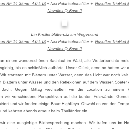
on RF 14-35mm 4.0 L IS
+ Nisi Polarisationsfilter +
Novoflex TrioPod 
Novoflex Q-Base II
Ein Knollenblätterpilz am Wegesrand
on RF 14-35mm 4.0 L IS
+ Nisi Polarisationsfilter +
Novoflex TrioPod 
Novoflex Q-Base II
 an einem wunderschönen Bachlauf im Wald, alle Wetterberichte meld
giebig, bis es schließlich aufhörte. Unser Glück, denn so hatten wir
Wir starteten mit Blättern unter Wasser, denn das Licht war noch kalt
 Blättern unter Wasser und den Reflexionen auf dem Wasser. Später e
 Bach. Gegen Mittag wechselten wir die Location zu einem 
den wir verschiedene Perspektiven auf die bunten Felswände. Geme
iriert und wir fanden einige BaumHighKeys. Obwohl es von den Tem
 und kehrten abends erneut beim Thailänder ein.
 wir eine ausgiebige Bildbesprechung machen. Wir trafen uns im Ho