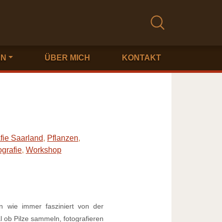
EN
ÜBER MICH
KONTAKT
fie Saarland
,
Pflanzen
,
grafie
,
Workshop
n wie immer fasziniert von der
l ob Pilze sammeln, fotografieren