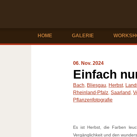
HOME
GALERIE
WORKSH
06. Nov. 2024
Einfach n
Bach
,
Bliesgau
,
Herbst
,
Lands
Rheinland-Pfalz
,
Saarland
,
V
Pflanzenfotografie
Es ist Herbst, die Farben leu
Vergänglichkeit und den wundersc