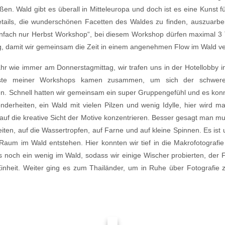
en. Wald gibt es überall in Mitteleuropa und doch ist es eine Kunst f
tails, die wunderschönen Facetten des Waldes zu finden, auszuarbei
infach nur Herbst Workshop“, bei diesem Workshop dürfen maximal 3 
ng, damit wir gemeinsam die Zeit in einem angenehmen Flow im Wald v
 wie immer am Donnerstagmittag, wir trafen uns in der Hotellobby i
te meiner Workshops kamen zusammen, um sich der schweren
len. Schnell hatten wir gemeinsam ein super Gruppengefühl und es konn
erheiten, ein Wald mit vielen Pilzen und wenig Idylle, hier wird m
uf die kreative Sicht der Motive konzentrieren. Besser gesagt man mu
eiten, auf die Wassertropfen, auf Farne und auf kleine Spinnen. Es ist 
aum im Wald entstehen. Hier konnten wir tief in die Makrofotografie 
es noch ein wenig im Wald, sodass wir einige Wischer probierten, de
heit. Weiter ging es zum Thailänder, um in Ruhe über Fotografie z