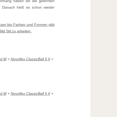
menhang haben wir die gelernten
n. Danach hieß es schon wieder
nzen bis Farben und Formen gibt
d Stil zu arbeiten.
od M
+
Novoflex ClassicBall 5 II
+
od M
+
Novoflex ClassicBall 5 II
+