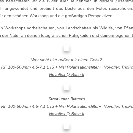
ss betrachteten wir die Bilder aller Teilnehmer. In diesem Zusam
eich angewendet und probiert das Beste aus den Fotos rauszuhole
ür den schönen Workshop und die großartigen Perspektiven.
n Workshops vorbeischauen, von Landschaften bis Wildlife, von Pfla
der Natur an deinen fotografischen Fähigkeiten und deinem eigenen Bil
Wer sieht hier außer mir einen Geist?
 RF 100-500mm 4.5-7.1 L IS
+ Nisi Polarisationsfilter+
Novoflex TrioP
Novoflex Q-Base II
Streit unter Blättern
 RF 100-500mm 4.5-7.1 L IS
+ Nisi Polarisationsfilter+
Novoflex TrioP
Novoflex Q-Base II