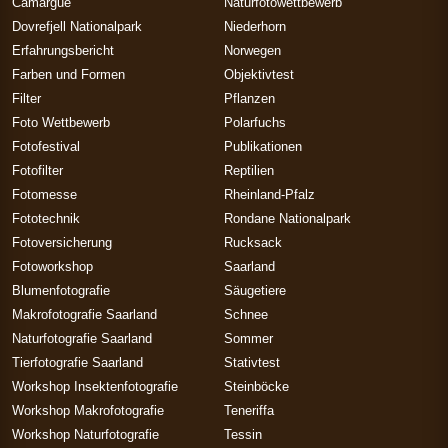
Camargue
Naturfotowettbewerb
Dovrefjell Nationalpark
Niederhorn
Erfahrungsbericht
Norwegen
Farben und Formen
Objektivtest
Filter
Pflanzen
Foto Wettbewerb
Polarfuchs
Fotofestival
Publikationen
Fotofilter
Reptilien
Fotomesse
Rheinland-Pfalz
Fototechnik
Rondane Nationalpark
Fotoversicherung
Rucksack
Fotoworkshop
Saarland
Blumenfotografie
Säugetiere
Makrofotografie Saarland
Schnee
Naturfotografie Saarland
Sommer
Tierfotografie Saarland
Stativtest
Workshop Insektenfotografie
Steinböcke
Workshop Makrofotografie
Teneriffa
Workshop Naturfotografie
Tessin