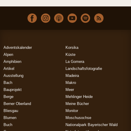
Adventskalender
Korsika
Alpen
Küste
Amphibien
La Gomera
Artikel
Landschaftsfotografie
Ausstellung
Madeira
Bach
Makro
Bauprojekt
Meer
Berge
Mehlinger Heide
Berner Oberland
Meine Bücher
Bliesgau
Monitor
Blumen
Moschusochse
Buch
Nationalpark Bayerischer Wald