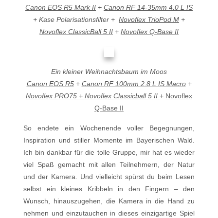
Canon EOS R5 Mark II
+
Canon RF 14-35mm 4.0 L IS
+ Kase Polarisationsfilter +
Novoflex TrioPod M
+
Novoflex ClassicBall 5 II
+
Novoflex Q-Base II
Ein kleiner Weihnachtsbaum im Moos
Canon EOS R5
+
Canon RF 100mm 2.8 L IS Macro
+
Novoflex PRO75 + Novoflex Classicball 5 II
+
Novoflex
Q-Base II
So endete ein Wochenende voller Begegnungen,
Inspiration und stiller Momente im Bayerischen Wald.
Ich bin dankbar für die tolle Gruppe, mir hat es wieder
viel Spaß gemacht mit allen Teilnehmern, der Natur
und der Kamera. Und vielleicht spürst du beim Lesen
selbst ein kleines Kribbeln in den Fingern – den
Wunsch, hinauszugehen, die Kamera in die Hand zu
nehmen und einzutauchen in dieses einzigartige Spiel