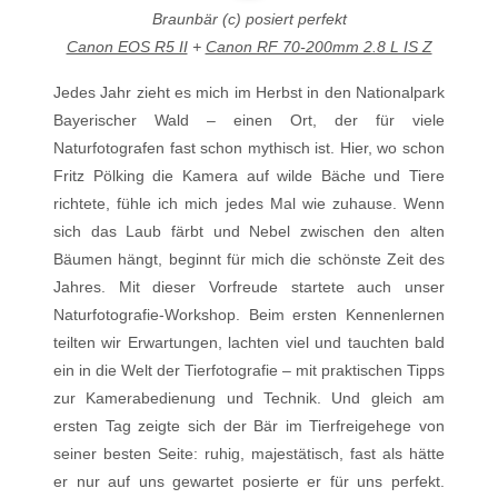
Braunbär (c) posiert perfekt
Canon EOS R5 II
+
Canon RF 70-200mm 2.8 L IS Z
Jedes Jahr zieht es mich im Herbst in den Nationalpark
Bayerischer Wald – einen Ort, der für viele
Naturfotografen fast schon mythisch ist. Hier, wo schon
Fritz Pölking die Kamera auf wilde Bäche und Tiere
richtete, fühle ich mich jedes Mal wie zuhause. Wenn
sich das Laub färbt und Nebel zwischen den alten
Bäumen hängt, beginnt für mich die schönste Zeit des
Jahres. Mit dieser Vorfreude startete auch unser
Naturfotografie-Workshop. Beim ersten Kennenlernen
teilten wir Erwartungen, lachten viel und tauchten bald
ein in die Welt der Tierfotografie – mit praktischen Tipps
zur Kamerabedienung und Technik. Und gleich am
ersten Tag zeigte sich der Bär im Tierfreigehege von
seiner besten Seite: ruhig, majestätisch, fast als hätte
er nur auf uns gewartet posierte er für uns perfekt.