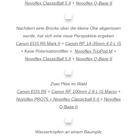
Novoflex ClassicBall 5 II
+
Novoflex Q-Base II
Nachdem eine Brücke über die kleine Ohe abgerissen
wurde, hat sich eine neue Perspektive ergeben
Canon EOS R5 Mark II
+
Canon RF 14-35mm 4.0 L IS
+ Kase Polarisationsfilter +
Novoflex TrioPod M
+
Novoflex ClassicBall 5 II
+
Novoflex Q-Base II
Zwei Pilze im Wald
Canon EOS R5
+
Canon RF 100mm 2.8 L IS Macro
+
Novoflex PRO75 + Novoflex Classicball 5 II
+
Novoflex
Q-Base II
Wassertropfen an einem Baumpilz