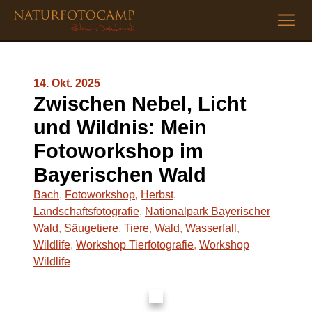
14. Okt. 2025
Zwischen Nebel, Licht
und Wildnis: Mein
Fotoworkshop im
Bayerischen Wald
Bach
,
Fotoworkshop
,
Herbst
,
Landschaftsfotografie
,
Nationalpark Bayerischer
Wald
,
Säugetiere
,
Tiere
,
Wald
,
Wasserfall
,
Wildlife
,
Workshop Tierfotografie
,
Workshop
Wildlife