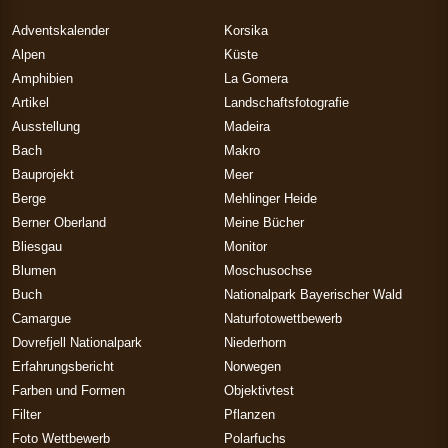
Adventskalender
Korsika
Alpen
Küste
Amphibien
La Gomera
Artikel
Landschaftsfotografie
Ausstellung
Madeira
Bach
Makro
Bauprojekt
Meer
Berge
Mehlinger Heide
Berner Oberland
Meine Bücher
Bliesgau
Monitor
Blumen
Moschusochse
Buch
Nationalpark Bayerischer Wald
Camargue
Naturfotowettbewerb
Dovrefjell Nationalpark
Niederhorn
Erfahrungsbericht
Norwegen
Farben und Formen
Objektivtest
Filter
Pflanzen
Foto Wettbewerb
Polarfuchs