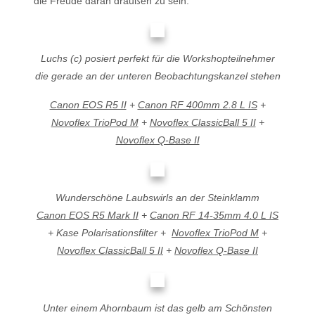
die Freude daran draußen zu sein.
Luchs (c) posiert perfekt für die Workshopteilnehmer
die gerade an der unteren Beobachtungskanzel stehen
Canon EOS R5 II
+
Canon RF 400mm 2.8 L IS
+
Novoflex TrioPod M
+
Novoflex ClassicBall 5 II
+
Novoflex Q-Base II
Wunderschöne Laubswirls an der Steinklamm
Canon EOS R5 Mark II
+
Canon RF 14-35mm 4.0 L IS
+ Kase Polarisationsfilter +
Novoflex TrioPod M
+
Novoflex ClassicBall 5 II
+
Novoflex Q-Base II
Unter einem Ahornbaum ist das gelb am Schönsten