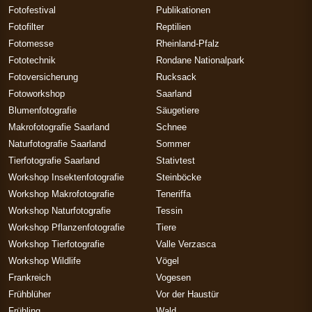
Fotofestival
Publikationen
Fotofilter
Reptilien
Fotomesse
Rheinland-Pfalz
Fototechnik
Rondane Nationalpark
Fotoversicherung
Rucksack
Fotoworkshop
Saarland
Blumenfotografie
Säugetiere
Makrofotografie Saarland
Schnee
Naturfotografie Saarland
Sommer
Tierfotografie Saarland
Stativtest
Workshop Insektenfotografie
Steinböcke
Workshop Makrofotografie
Teneriffa
Workshop Naturfotografie
Tessin
Workshop Pflanzenfotografie
Tiere
Workshop Tierfotografie
Valle Verzasca
Workshop Wildlife
Vögel
Frankreich
Vogesen
Frühblüher
Vor der Haustür
Frühling
Wald