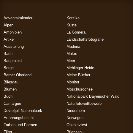
Adventskalender
Korsika
Alpen
Küste
Amphibien
La Gomera
Artikel
Landschaftsfotografie
Ausstellung
Madeira
Bach
Makro
Bauprojekt
Meer
Berge
Mehlinger Heide
Berner Oberland
Meine Bücher
Bliesgau
Monitor
Blumen
Moschusochse
Buch
Nationalpark Bayerischer Wald
Camargue
Naturfotowettbewerb
Dovrefjell Nationalpark
Niederhorn
Erfahrungsbericht
Norwegen
Farben und Formen
Objektivtest
Filter
Pflanzen