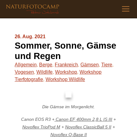
26. Aug. 2021
Sommer, Sonne, Gämse
und Regen
Allgemein
,
Berge
,
Frankreich
,
Gämsen
,
Tiere
,
Vogesen
,
Wildlife
,
Workshop
,
Workshop
Tierfotografie
,
Workshop Wildlife
Die Gämse im Morgenlicht.
Canon EOS R3 +
Canon EF 400mm 2,8 L IS III
+
Novoflex TrioPod M
+
Novoflex ClassicBall 5 II
+
Novoflex Q-Base II