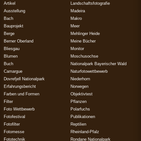
Artikel
Landschaftsfotografie
Ausstellung
Madeira
Bach
Makro
Bauprojekt
Meer
Berge
Mehlinger Heide
Berner Oberland
Meine Bücher
Bliesgau
Monitor
Blumen
Moschusochse
Buch
Nationalpark Bayerischer Wald
Camargue
Naturfotowettbewerb
Dovrefjell Nationalpark
Niederhorn
Erfahrungsbericht
Norwegen
Farben und Formen
Objektivtest
Filter
Pflanzen
Foto Wettbewerb
Polarfuchs
Fotofestival
Publikationen
Fotofilter
Reptilien
Fotomesse
Rheinland-Pfalz
Fototechnik
Rondane Nationalpark