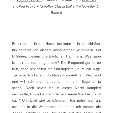
Canon EOS R5
+Canon RF 85mm 1.2 +
Novoflex
TrioPod Pro75
+
Novoflex ClassicBall 5 II
+
Novoflex Q-
Base II
Es ist mitten in der Nacht, ich kann nicht einschlafen,
bin genervt von diesem andauernden Wummern und
Dröhnen, diesem unerträglichen Hämmern. Was habe
ich mir da nur eingebrockt? Die Biogasanlage ist so
laut, dass ich selbst mit Ohrstöpseln kaum ein Auge
zukriege. Ich liege im Schlafsack im Auto am Waldrand
und will nicht mehr umparken, immerhin liege ich ja
schon. Doch bevor ich in dieser Nacht komplett
verzweifle, klingelt endlich der erlösende Wecker. Es ist
ca. 4 Uhr, bald wird es dämmern. Ich ziehe mich an,
schlüpfe in die Wanderschuhe, putze mir schnell die