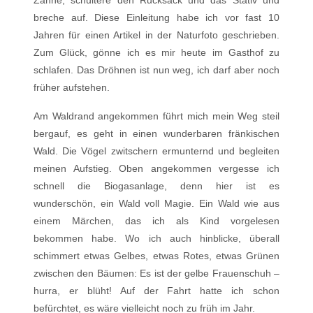
Zähne, schultere den Rucksack und das Stativ und
breche auf. Diese Einleitung habe ich vor fast 10
Jahren für einen Artikel in der Naturfoto geschrieben.
Zum Glück, gönne ich es mir heute im Gasthof zu
schlafen. Das Dröhnen ist nun weg, ich darf aber noch
früher aufstehen.
Am Waldrand angekommen führt mich mein Weg steil
bergauf, es geht in einen wunderbaren fränkischen
Wald. Die Vögel zwitschern ermunternd und begleiten
meinen Aufstieg. Oben angekommen vergesse ich
schnell die Biogasanlage, denn hier ist es
wunderschön, ein Wald voll Magie. Ein Wald wie aus
einem Märchen, das ich als Kind vorgelesen
bekommen habe. Wo ich auch hinblicke, überall
schimmert etwas Gelbes, etwas Rotes, etwas Grünen
zwischen den Bäumen: Es ist der gelbe Frauenschuh –
hurra, er blüht! Auf der Fahrt hatte ich schon
befürchtet, es wäre vielleicht noch zu früh im Jahr.