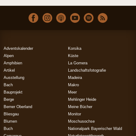
Adventskalender
Korsika
Alpen
Küste
Amphibien
La Gomera
Artikel
Landschaftsfotografie
Ausstellung
Madeira
Bach
Makro
Bauprojekt
Meer
Berge
Mehlinger Heide
Berner Oberland
Meine Bücher
Bliesgau
Monitor
Blumen
Moschusochse
Buch
Nationalpark Bayerischer Wald
Camargue
Naturfotowettbewerb