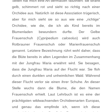
Selten hat mich eine Art dermaßen fasziniert: sie strahlt
gelb, schimmert rot und sieht so richtig nach einer
Orchidee aus. Natürlich ist diese Assoziation trügerisch,
aber für mich sieht sie so aus wie eine „richtige“
Orchidee, wie die, die ich als Kind bereits im
Blumenladen bewundern durfte. Der Gelbe
Frauenschuh (
Cypripedium calceolus
) wird auch
Rotbrauner Frauenschuh oder Marienfrauenschuh
genannt. Letztere Bezeichnung rührt wohl daher, dass
die Blüte bereits in alten Legenden im Zusammenhang
mit der Jungfrau Maria erwähnt wird. Sie besagen,
dass die Jungfrau Maria auf der Flucht war. Sie floh
durch einen dunklen und unheimlichen Wald. Während
dieser Flucht verlor sie einen ihrer Schuhe. An dieser
Stelle wuchs dann die Blume, die den Namen
Frauenschuh erhielt. Laut Lehrbuch ist es eine der
prächtigsten wildwachsenden Orchideenarten Europas,
und genau das empfinde ich, wenn ich diese