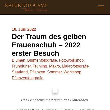
10. Juni 2022
Der Traum des gelben
Frauenschuh – 2022
erster Besuch
Blumen
,
Blumenfotografie
,
Fotoworkshop
,
Frühblüher
,
Frühling
,
Makro
,
Makrofotografie
Saarland
,
Pflanzen
,
Sommer
,
Workshop
Pflanzenfotografie
Das Licht schimmert durch das Blätterdach.