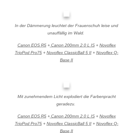
In der Dämmerung leuchtet der Frauenschuh leise und
unauffällig im Wald.
Canon EOS R5
+
Canon 200mm 2.0 L IS
+
Novoflex
TrioPod Pro75
+
Novoflex ClassicBall 5 II
+
Novoflex Q-
Base II
Mit zunehmendem Licht explodiert die Farbenpracht
geradezu.
Canon EOS R5
+
Canon 200mm 2.0 L IS
+
Novoflex
TrioPod Pro75
+
Novoflex ClassicBall 5 II
+
Novoflex Q-
Base II