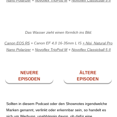
Nano Polarizer
+
Novoflex TrioPod M
+
Novoflex Classicball 5 II
Das Wasser zieht einen förmlich ins Bild.
Canon EOS R5
+ Canon EF 4,0 16-35mm L IS
+ Nisi Natural Pro
Nano Polarizer
+
Novoflex TrioPod M
+
Novoflex Classicball 5 II
NEUERE
ÄLTERE
EPISODEN
EPISODEN
Sollten in diesem Podcast oder den Shownotes irgendwelche
Marken genannt, verlinkt oder erkennbar sein, so handelt es
sich um Werbung, unabhängig davon, ob dafür eine