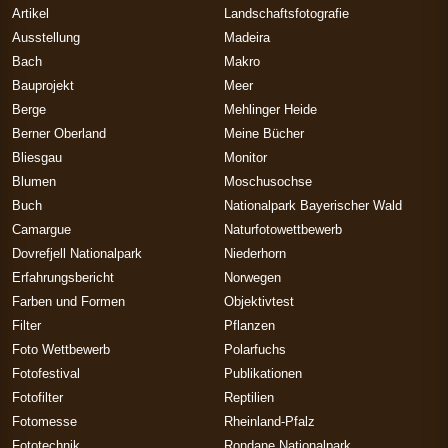
Artikel
Landschaftsfotografie
Ausstellung
Madeira
Bach
Makro
Bauprojekt
Meer
Berge
Mehlinger Heide
Berner Oberland
Meine Bücher
Bliesgau
Monitor
Blumen
Moschusochse
Buch
Nationalpark Bayerischer Wald
Camargue
Naturfotowettbewerb
Dovrefjell Nationalpark
Niederhorn
Erfahrungsbericht
Norwegen
Farben und Formen
Objektivtest
Filter
Pflanzen
Foto Wettbewerb
Polarfuchs
Fotofestival
Publikationen
Fotofilter
Reptilien
Fotomesse
Rheinland-Pfalz
Fototechnik
Rondane Nationalpark