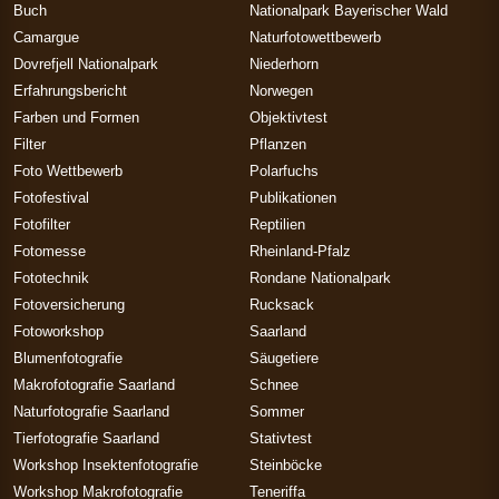
Buch
Nationalpark Bayerischer Wald
Camargue
Naturfotowettbewerb
Dovrefjell Nationalpark
Niederhorn
Erfahrungsbericht
Norwegen
Farben und Formen
Objektivtest
Filter
Pflanzen
Foto Wettbewerb
Polarfuchs
Fotofestival
Publikationen
Fotofilter
Reptilien
Fotomesse
Rheinland-Pfalz
Fototechnik
Rondane Nationalpark
Fotoversicherung
Rucksack
Fotoworkshop
Saarland
Blumenfotografie
Säugetiere
Makrofotografie Saarland
Schnee
Naturfotografie Saarland
Sommer
Tierfotografie Saarland
Stativtest
Workshop Insektenfotografie
Steinböcke
Workshop Makrofotografie
Teneriffa