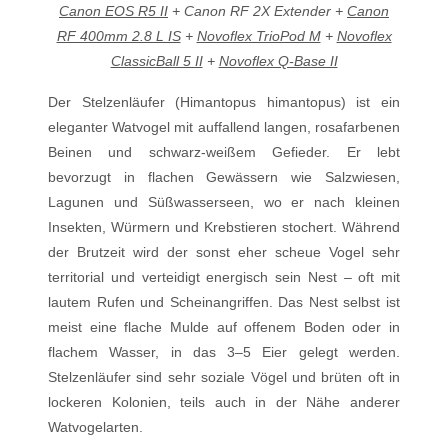
Canon EOS R5 II
+ Canon RF 2X Extender +
Canon
RF 400mm 2.8 L IS
+
Novoflex TrioPod M
+
Novoflex
ClassicBall 5 II
+
Novoflex Q-Base II
Der Stelzenläufer (Himantopus himantopus) ist ein
eleganter Watvogel mit auffallend langen, rosafarbenen
Beinen und schwarz-weißem Gefieder. Er lebt
bevorzugt in flachen Gewässern wie Salzwiesen,
Lagunen und Süßwasserseen, wo er nach kleinen
Insekten, Würmern und Krebstieren stochert. Während
der Brutzeit wird der sonst eher scheue Vogel sehr
territorial und verteidigt energisch sein Nest – oft mit
lautem Rufen und Scheinangriffen. Das Nest selbst ist
meist eine flache Mulde auf offenem Boden oder in
flachem Wasser, in das 3–5 Eier gelegt werden.
Stelzenläufer sind sehr soziale Vögel und brüten oft in
lockeren Kolonien, teils auch in der Nähe anderer
Watvogelarten.