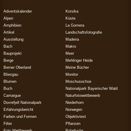
Adventskalender
Korsika
Alpen
Küste
Amphibien
La Gomera
Artikel
Landschaftsfotografie
Ausstellung
Madeira
Bach
Makro
Bauprojekt
Meer
Berge
Mehlinger Heide
Berner Oberland
Meine Bücher
Bliesgau
Monitor
Blumen
Moschusochse
Buch
Nationalpark Bayerischer Wald
Camargue
Naturfotowettbewerb
Dovrefjell Nationalpark
Niederhorn
Erfahrungsbericht
Norwegen
Farben und Formen
Objektivtest
Filter
Pflanzen
Foto Wettbewerb
Polarfuchs