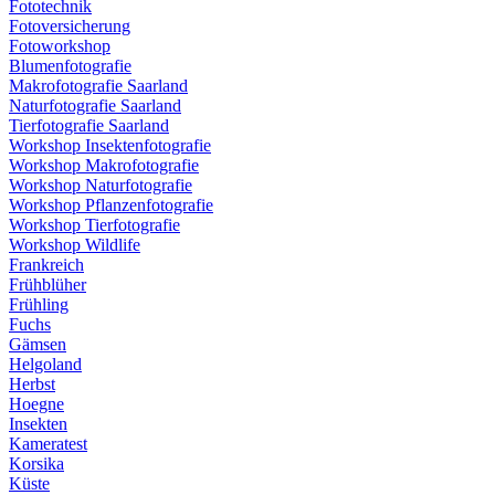
Fototechnik
Fotoversicherung
Fotoworkshop
Blumenfotografie
Makrofotografie Saarland
Naturfotografie Saarland
Tierfotografie Saarland
Workshop Insektenfotografie
Workshop Makrofotografie
Workshop Naturfotografie
Workshop Pflanzenfotografie
Workshop Tierfotografie
Workshop Wildlife
Frankreich
Frühblüher
Frühling
Fuchs
Gämsen
Helgoland
Herbst
Hoegne
Insekten
Kameratest
Korsika
Küste