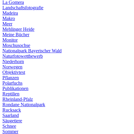
La Gomera
Landschaftsfotografie
Madeira
Makro
Meer
Mehlinger Heide
Meine Bücher
Monitor
Moschusochse
Nationalpark Bayerischer Wald
Naturfotowettbewerb
Niederhorn
Norwegen
Objektivtest
Pflanzen
Polarfuchs
Publikationen
Reptilien
Rheinland-Pfalz
Rondane Nationalpark
Rucksack
Saarland
Säugetiere
Schnee
Sommer