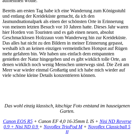
aufnehmen wollte.
Bereits am ersten Tag habe ich eine Wanderung zum Königsstuhl
und entlang der Kreideküste gemacht, da ich den
Jasmundnationalpark als einen der schönsten Orte in Erinnerung
von meinem letzten Besuch vor 10 Jahren hatte. Dieses Jahr waren
hier Horden von Touristen und es gab einen neuen, absolut
Geschmacklosen Holzzaun vom Wanderweg hin zur Kreideküste.
Das alles hat nicht zu den Bildern in meiner Erinnerung gepasst,
weshalb ich an keinen einzigen vermeintlichen Hotspot auf Rügen
mehr gefahren bin. Wir haben uns einfach dem entspannten
genießen der Natur hingegeben und es gibt wirklich tolle Orte, an
denen wirklich noch wenig Menschen unterwegs sind. Die Zeit am
Meer war wieder einmal Großartig und ich habe mich wieder auf
viele schöne kleine Details konzentrieren können.
Das wohl einzig klassisch, kitschige Foto entstand im hauseigenen
Garten.
Canon EOS R5
+ Canon EF 4,0 16-35mm L IS +
Nisi ND Reverse
0.9 + Nisi ND 0.9
+
Novoflex TrioPod M
+
Novoflex Classicball 5
II