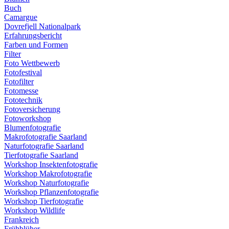
Buch
Camargue
Dovrefjell Nationalpark
Erfahrungsbericht
Farben und Formen
Filter
Foto Wettbewerb
Fotofestival
Fotofilter
Fotomesse
Fototechnik
Fotoversicherung
Fotoworkshop
Blumenfotografie
Makrofotografie Saarland
Naturfotografie Saarland
Tierfotografie Saarland
Workshop Insektenfotografie
Workshop Makrofotografie
Workshop Naturfotografie
Workshop Pflanzenfotografie
Workshop Tierfotografie
Workshop Wildlife
Frankreich
Frühblüher