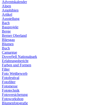
Adventskalender
Alpen
Amphibien
Artikel
Ausstellung
Bach
Bauprojekt
Berge
Berner Oberland
Bliesgau
Blumen
Buch
Camargue
Dovrefjell Nationalpark
Erfahrungsbericht
Farben und Formen
Filter
Foto Wettbewerb
Fotofestival
Fotofilter
Fotomesse
Fototechnik
Fotoversicherung
Fotoworkshop
Blumenfotografie