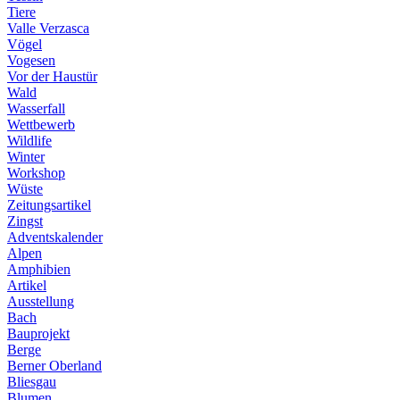
Tiere
Valle Verzasca
Vögel
Vogesen
Vor der Haustür
Wald
Wasserfall
Wettbewerb
Wildlife
Winter
Workshop
Wüste
Zeitungsartikel
Zingst
Adventskalender
Alpen
Amphibien
Artikel
Ausstellung
Bach
Bauprojekt
Berge
Berner Oberland
Bliesgau
Blumen