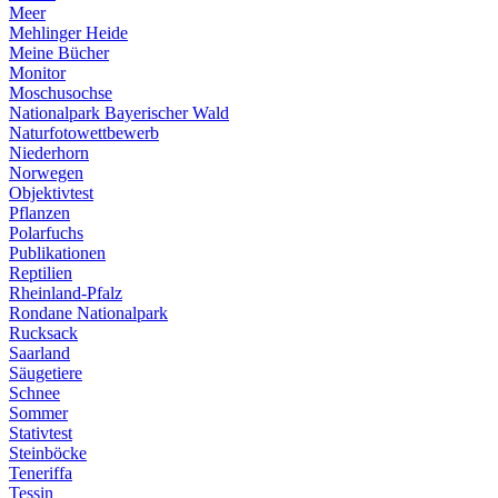
Meer
Mehlinger Heide
Meine Bücher
Monitor
Moschusochse
Nationalpark Bayerischer Wald
Naturfotowettbewerb
Niederhorn
Norwegen
Objektivtest
Pflanzen
Polarfuchs
Publikationen
Reptilien
Rheinland-Pfalz
Rondane Nationalpark
Rucksack
Saarland
Säugetiere
Schnee
Sommer
Stativtest
Steinböcke
Teneriffa
Tessin