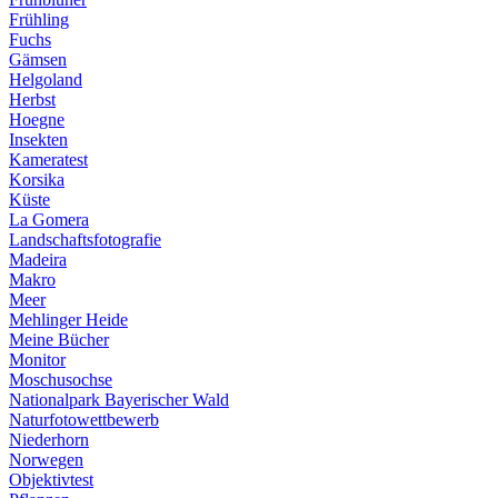
Frühling
Fuchs
Gämsen
Helgoland
Herbst
Hoegne
Insekten
Kameratest
Korsika
Küste
La Gomera
Landschaftsfotografie
Madeira
Makro
Meer
Mehlinger Heide
Meine Bücher
Monitor
Moschusochse
Nationalpark Bayerischer Wald
Naturfotowettbewerb
Niederhorn
Norwegen
Objektivtest