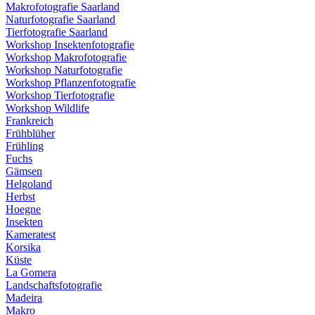
Makrofotografie Saarland
Naturfotografie Saarland
Tierfotografie Saarland
Workshop Insektenfotografie
Workshop Makrofotografie
Workshop Naturfotografie
Workshop Pflanzenfotografie
Workshop Tierfotografie
Workshop Wildlife
Frankreich
Frühblüher
Frühling
Fuchs
Gämsen
Helgoland
Herbst
Hoegne
Insekten
Kameratest
Korsika
Küste
La Gomera
Landschaftsfotografie
Madeira
Makro