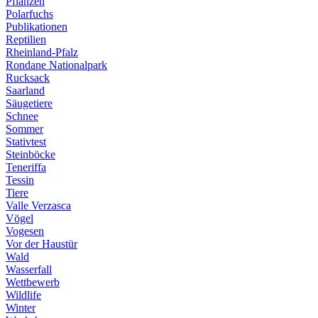
Pflanzen
Polarfuchs
Publikationen
Reptilien
Rheinland-Pfalz
Rondane Nationalpark
Rucksack
Saarland
Säugetiere
Schnee
Sommer
Stativtest
Steinböcke
Teneriffa
Tessin
Tiere
Valle Verzasca
Vögel
Vogesen
Vor der Haustür
Wald
Wasserfall
Wettbewerb
Wildlife
Winter