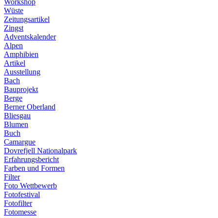
Workshop
Wüste
Zeitungsartikel
Zingst
Adventskalender
Alpen
Amphibien
Artikel
Ausstellung
Bach
Bauprojekt
Berge
Berner Oberland
Bliesgau
Blumen
Buch
Camargue
Dovrefjell Nationalpark
Erfahrungsbericht
Farben und Formen
Filter
Foto Wettbewerb
Fotofestival
Fotofilter
Fotomesse