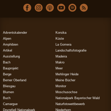
Adventskalender
Korsika
Alpen
Küste
Amphibien
La Gomera
Artikel
Landschaftsfotografie
Ausstellung
Madeira
Bach
Makro
Bauprojekt
Meer
Berge
Mehlinger Heide
Berner Oberland
Meine Bücher
Bliesgau
Monitor
Blumen
Moschusochse
Buch
Nationalpark Bayerischer Wald
Camargue
Naturfotowettbewerb
Dovrefjell Nationalpark
Niederhorn