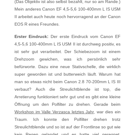
(Das Objektiv ist also selbst bezahlt, nur so am Rande.)
Mein anderes Canon EF 4,5-5,6 100-400mm L IS USM
II arbeitet auch heute noch hervorragend an der Canon
EOS R eines Freundes.
Erster Eindruck:
Der erste Eindruck vom Canon EF
4,5-5,6 100-400mm L IS USM II ist durchweg positiv, es
ist sehr gut verarbeitet. Der Schiebezoom ist einem
Drehzoom gewichen, was ich persönlich sehr
befürworte. Dazu eine neue Stativschelle, die wirklich
super geworden ist und butterweich läuft. Warum hat
man so etwas nicht beim Canon 2.8 70-200mm L IS III
verbaut? Auch die Streulichtblende ist top, die
Arretierung funktioniert sehr gut und es gibt eine kleine
Öffnung um den Polfilter zu drehen. Gerade beim
Workshop im Valle Verzasca letztes Jahr
, war dies ein
Traum. Ich konnte den Polfilter drehen trotz
Streulichtblende und so ist auf der Frontlinse so gut wie
kein Regen gelandet und es hatte viel geregnet.