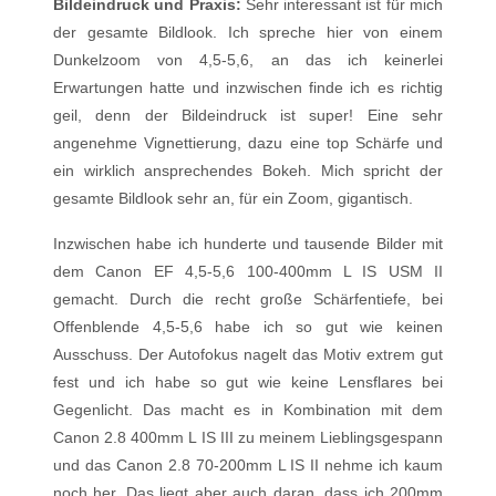
Bildeindruck und Praxis:
Sehr interessant ist für mich
der gesamte Bildlook. Ich spreche hier von einem
Dunkelzoom von 4,5-5,6, an das ich keinerlei
Erwartungen hatte und inzwischen finde ich es richtig
geil, denn der Bildeindruck ist super! Eine sehr
angenehme Vignettierung, dazu eine top Schärfe und
ein wirklich ansprechendes Bokeh. Mich spricht der
gesamte Bildlook sehr an, für ein Zoom, gigantisch.
Inzwischen habe ich hunderte und tausende Bilder mit
dem Canon EF 4,5-5,6 100-400mm L IS USM II
gemacht. Durch die recht große Schärfentiefe, bei
Offenblende 4,5-5,6 habe ich so gut wie keinen
Ausschuss. Der Autofokus nagelt das Motiv extrem gut
fest und ich habe so gut wie keine Lensflares bei
Gegenlicht. Das macht es in Kombination mit dem
Canon 2.8 400mm L IS III zu meinem Lieblingsgespann
und das Canon 2.8 70-200mm L IS II nehme ich kaum
noch her. Das liegt aber auch daran, dass ich 200mm