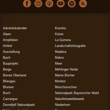
Adventskalender
Korsika
Alpen
Küste
Amphibien
La Gomera
Artikel
Landschaftsfotografie
Ausstellung
Madeira
Bach
Makro
Bauprojekt
Meer
Berge
Mehlinger Heide
Berner Oberland
Meine Bücher
Bliesgau
Monitor
Blumen
Moschusochse
Buch
Nationalpark Bayerischer Wald
Camargue
Naturfotowettbewerb
Dovrefjell Nationalpark
Niederhorn