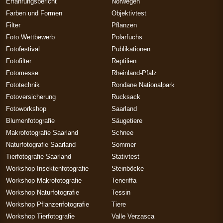
Erfahrungsbericht
Norwegen
Farben und Formen
Objektivtest
Filter
Pflanzen
Foto Wettbewerb
Polarfuchs
Fotofestival
Publikationen
Fotofilter
Reptilien
Fotomesse
Rheinland-Pfalz
Fototechnik
Rondane Nationalpark
Fotoversicherung
Rucksack
Fotoworkshop
Saarland
Blumenfotografie
Säugetiere
Makrofotografie Saarland
Schnee
Naturfotografie Saarland
Sommer
Tierfotografie Saarland
Stativtest
Workshop Insektenfotografie
Steinböcke
Workshop Makrofotografie
Teneriffa
Workshop Naturfotografie
Tessin
Workshop Pflanzenfotografie
Tiere
Workshop Tierfotografie
Valle Verzasca