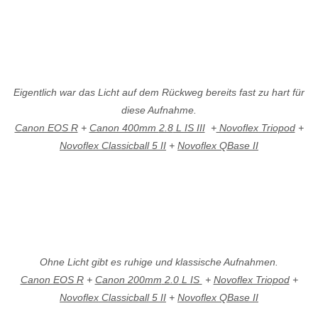
Eigentlich war das Licht auf dem Rückweg bereits fast zu hart für
diese Aufnahme.
Canon EOS R
+
Canon 400mm
2.8
L IS III
+
Novoflex Triopod
+
Novoflex Classicball 5 II
+
Novoflex QBase II
Ohne Licht gibt es ruhige und klassische Aufnahmen.
Canon EOS R
+
Canon 200mm
2.0
L IS
+
Novoflex Triopod
+
Novoflex Classicball 5 II
+
Novoflex QBase II