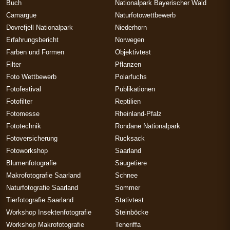
Buch
Nationalpark Bayerischer Wald
Camargue
Naturfotowettbewerb
Dovrefjell Nationalpark
Niederhorn
Erfahrungsbericht
Norwegen
Farben und Formen
Objektivtest
Filter
Pflanzen
Foto Wettbewerb
Polarfuchs
Fotofestival
Publikationen
Fotofilter
Reptilien
Fotomesse
Rheinland-Pfalz
Fototechnik
Rondane Nationalpark
Fotoversicherung
Rucksack
Fotoworkshop
Saarland
Blumenfotografie
Säugetiere
Makrofotografie Saarland
Schnee
Naturfotografie Saarland
Sommer
Tierfotografie Saarland
Stativtest
Workshop Insektenfotografie
Steinböcke
Workshop Makrofotografie
Teneriffa