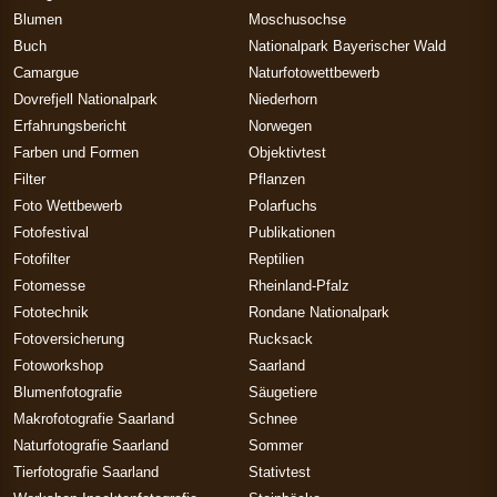
Blumen
Moschusochse
Buch
Nationalpark Bayerischer Wald
Camargue
Naturfotowettbewerb
Dovrefjell Nationalpark
Niederhorn
Erfahrungsbericht
Norwegen
Farben und Formen
Objektivtest
Filter
Pflanzen
Foto Wettbewerb
Polarfuchs
Fotofestival
Publikationen
Fotofilter
Reptilien
Fotomesse
Rheinland-Pfalz
Fototechnik
Rondane Nationalpark
Fotoversicherung
Rucksack
Fotoworkshop
Saarland
Blumenfotografie
Säugetiere
Makrofotografie Saarland
Schnee
Naturfotografie Saarland
Sommer
Tierfotografie Saarland
Stativtest