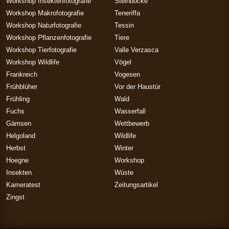
Workshop Insektenfotografie
Steinböcke
Workshop Makrofotografie
Teneriffa
Workshop Naturfotografie
Tessin
Workshop Pflanzenfotografie
Tiere
Workshop Tierfotografie
Valle Verzasca
Workshop Wildlife
Vögel
Frankreich
Vogesen
Frühblüher
Vor der Haustür
Frühling
Wald
Fuchs
Wasserfall
Gämsen
Wettbewerb
Helgoland
Wildlife
Herbst
Winter
Hoegne
Workshop
Insekten
Wüste
Kameratest
Zeitungsartikel
Zingst