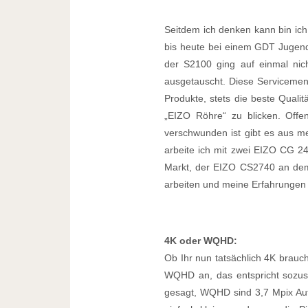
Seitdem ich denken kann bin ic
bis heute bei einem GDT Jugendg
der S2100 ging auf einmal nic
ausgetauscht. Diese Servicement
Produkte, stets die beste Quali
„EIZO Röhre“ zu blicken. Offe
verschwunden ist gibt es aus me
arbeite ich mit zwei EIZO CG 
Markt, der EIZO CS2740 an dem 
arbeiten und meine Erfahrungen 
4K oder WQHD:
Ob Ihr nun tatsächlich 4K brauch
WQHD an, das entspricht sozusa
gesagt, WQHD sind 3,7 Mpix Aufl