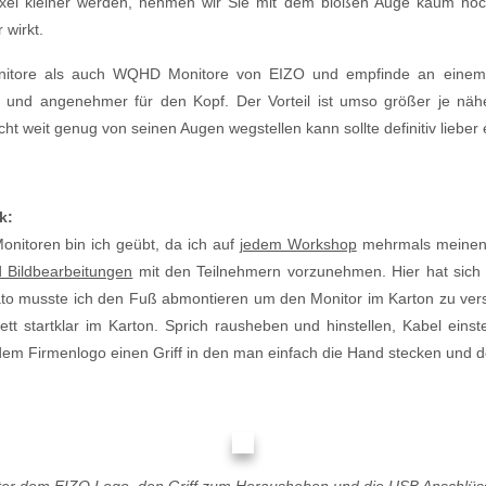
ixel kleiner werden, nehmen wir Sie mit dem bloßen Auge kaum noc
 wirkt.
nitore als auch WQHD Monitore von EIZO und empfinde an einem 
 und angenehmer für den Kopf. Der Vorteil ist umso größer je nähe
icht weit genug von seinen Augen wegstellen kann sollte definitiv liebe
k:
nitoren bin ich geübt, da ich auf
jedem Workshop
mehrmals meine
 Bildbearbeitungen
mit den Teilnehmern vorzunehmen. Hier hat sich e
ato musste ich den Fuß abmontieren um den Monitor im Karton zu ver
 startklar im Karton. Sprich rausheben und hinstellen, Kabel einste
em Firmenlogo einen Griff in den man einfach die Hand stecken und 
nter dem EIZO Logo, den Griff zum Herausheben und die USB Anschlüss