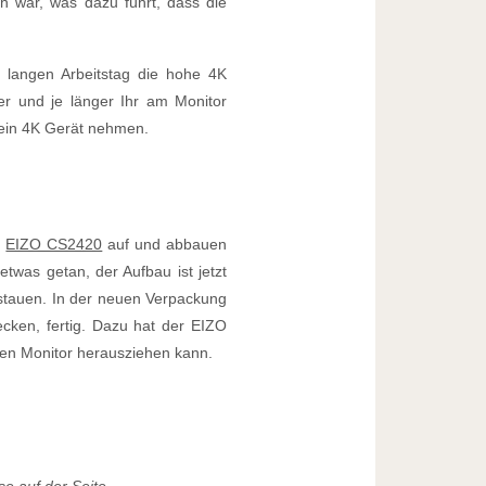
h war, was dazu führt, dass die
langen Arbeitstag die hohe 4K
r und je länger Ihr am Monitor
r ein 4K Gerät nehmen.
n
EIZO CS2420
auf und abbauen
twas getan, der Aufbau ist jetzt
stauen. In der neuen Verpackung
cken, fertig. Dazu hat der EIZO
den Monitor herausziehen kann.
e auf der Seite.