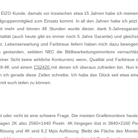
h EIZO Kunde, damals vor inzwischen etwa 15 Jahren habe ich meinen
ruppenmitglied zum Einsatz kommt. In all den Jahren habe ich jetzt ei
ht mehr und binnen 48 Stunden wurde dieser, dank 5-Jahresgaran
alität (auch heute gibt es immer noch 5 Jahre Garantie) und gleichze
tät, Lebenserwartung und Farbtreue liefern haben mich dazu bewogen
n gestanden, seitdem NEC die Bildbearbeitungsmonitore vernachl
iner Sicht keine wirkliche Konkurrenz wenn, Qualität und Farbtreue d
248-4K und einem
CS2420
mit denen ich überaus zufrieden bin. Nun 
ich gerade diese Zeilen schreibe. Ich habe das Glück seit etwa ei
mit euch teilen zu können.
t oder nicht ist eine schwere Frage. Die meisten Grafikmonitore heut
gen 2K also 2560×1440 Pixeln. 4K hingegen löst in 3840×2160 Pixel
ösung und 4K sind 8,2 Mpix Auflösung. Bleibt die Fläche des Monitor