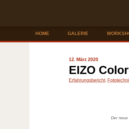
HOME
GALERIE
WORKSH
12. März 2020
EIZO Color
Erfahrungsbericht
,
Fototechn
Der neue 