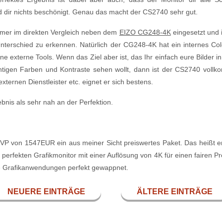
nd dir nichts beschönigt. Genau das macht der CS2740 sehr gut.
mmer im direkten Vergleich neben dem
EIZO CG248-4K
eingesetzt und
er Unterschied zu erkennen. Natürlich der CG248-4K hat ein internes C
ne externe Tools. Wenn das Ziel aber ist, das Ihr einfach eure Bilder 
chtigen Farben und Kontraste sehen wollt, dann ist der CS2740 voll
ternen Dienstleister etc. eignet er sich bestens.
nis als sehr nah an der Perfektion.
P von 1547EUR ein aus meiner Sicht preiswertes Paket. Das heißt er is
 perfekten Grafikmonitor mit einer Auflösung von 4K für einen fairen Pr
ne Grafikanwendungen perfekt gewappnet.
NEUERE EINTRÄGE
ÄLTERE EINTRÄGE