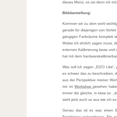
dieses Menü, es sei denn ich mö
Bilddarstellung:
Kommen wir zu dem wohl wichtigs
gerade für diejenigen von Vorteil
gängigen Farbräume komplett ab 
Wobei ich ehrlich sagen muss, d
externen Kalibrierung lasse und d
hat mit dem hardwarekalibrierba
Was soll ich sagen „EIZO Like“, 
es schwer das zu beschreiben, da
aus der Perspektive meiner Work
mir im
Workshop
gesehen haben
immer die gleiche, in etwa so: „
sieht jetzt auch so aus wie ich es
Genau das ist es was einen E
Ergebnisse präsentieren. Ein p