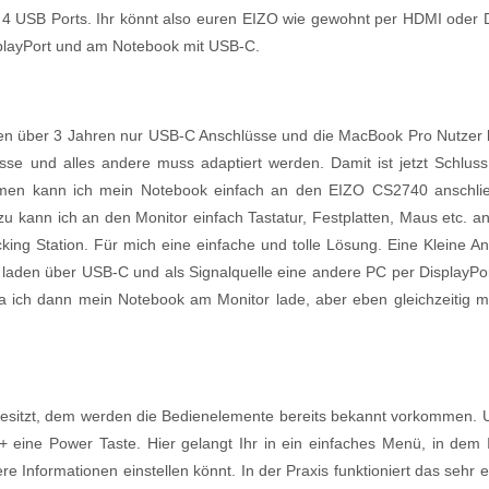
4 USB Ports. Ihr könnt also euren EIZO wie gewohnt per HDMI oder Di
playPort und am Notebook mit USB-C.
hen über 3 Jahren nur USB-C Anschlüsse und die MacBook Pro Nutzer k
 und alles andere muss adaptiert werden. Damit ist jetzt Schluss u
mmen kann ich mein Notebook einfach an den EIZO CS2740 anschli
u kann ich an den Monitor einfach Tastatur, Festplatten, Maus etc. a
king Station. Für mich eine einfache und tolle Lösung. Eine Kleine An
laden über USB-C und als Signalquelle eine andere PC per DisplayPo
, da ich dann mein Notebook am Monitor lade, aber eben gleichzeitig m
besitzt, dem werden die Bedienelemente bereits bekannt vorkommen. U
+ eine Power Taste. Hier gelangt Ihr in ein einfaches Menü, in dem I
e Informationen einstellen könnt. In der Praxis funktioniert das sehr ei