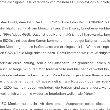
chte die Signalquelle verändern von meinem PC (DisplayPort) auf Not
ten Punkt, dem Bild. Der EIZO CS2740 stellt das Bild mit 3840×2160 P
 die häufig recht nah am Monitor sitzen. Das Display bringt eine Farbt
(99% AdobeRGB). Dazu ist das Panel natürlich voll hardwarekalibrierb
ie EIZOs sind aus dem Karton kommend immer so gut kalibriert, das ich
en Monitor genau so laufen lasse wie er eingestellt ist. Wer allerdings
ren CS2740 alle Möglichkeiten dazu. Damit kommen wir zum Wichtigste
perfekte Ausleuchtung, sehr gute Bildschärfe und grandiose Farben, die 
 ich so lange mit guten Monitoren arbeite und hier sehr verwöhnt bin,
shopteilnehmer zu beschreiben. Viele kaufen irgendwann Ihren erste
 und arbeiten vorher oft ausschließlich am Notebook oder an irgend
der EIZO hat mein Leben verändert, die Farben sind ganz anders, viel
 wollte. Ich würde nie wieder so bearbeiten wollen wie früher.“
IZO Monitor ausmacht. Ab dem ersten Auspacken sollen diese ma
erfektes Ergebnis ist dabei aber auch, dass der Monitor dir alle 