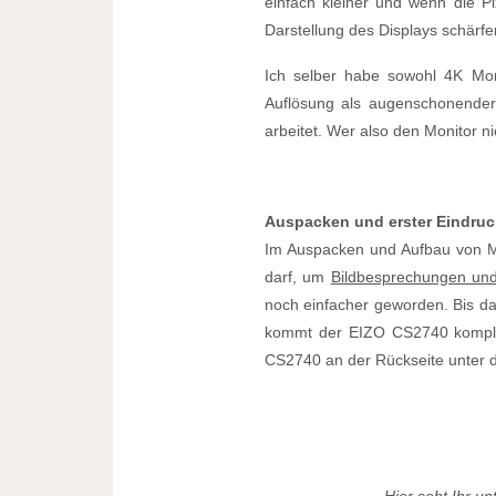
einfach kleiner und wenn die P
Darstellung des Displays schärfer
Ich selber habe sowohl 4K Mo
Auflösung als augenschonender
arbeitet. Wer also den Monitor n
Auspacken und erster Eindruc
Im Auspacken und Aufbau von Mo
darf, um
Bildbesprechungen und
noch einfacher geworden. Bis d
kommt der EIZO CS2740 komplett
CS2740 an der Rückseite unter d
Hier seht Ihr u