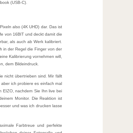
ebook (USB-C).
ixeln also (4K UHD) dar. Das ist
iefe von 16BIT und deckt damit die
ar, als auch ab Werk kalibriert.
 in der Regel die Finger von der
 eine Kalibrierung vornehmen will,
n, dem Bildeindruck.
nicht übertrieben sind. Mir fällt
 aber ich probiere es einfach mal
n EIZO, nachdem Sie Ihn live bei
einem Monitor. Die Reaktion ist
 besser und was ich drucken lasse
ximale Farbtreue und perfekte
Schwächen deiner Fotografie und