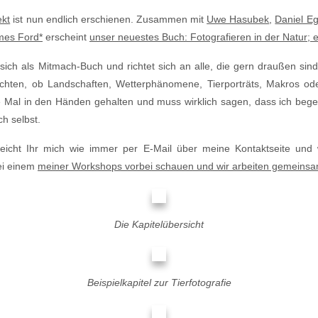
ekt
ist nun endlich erschienen. Zusammen mit
Uwe Hasubek
,
Daniel Eg
mes Ford*
erscheint
unser neuestes Buch: Fotografieren in der Natur; 
 sich als Mitmach-Buch und richtet sich an alle, die gern draußen sind,
öchten, ob Landschaften, Wetterphänomene, Tierporträts, Makros o
al in den Händen gehalten und muss wirklich sagen, dass ich begei
h selbst.
icht Ihr mich wie immer per E-Mail über meine Kontaktseite und
bei einem
meiner Workshops vorbei schauen und wir arbeiten gemeinsam
Die Kapitelübersicht
Beispielkapitel zur Tierfotografie