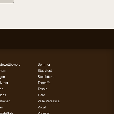
otowettbewerb
Sommer
horn
Stativtest
gen
Steinböcke
ivtest
Teneriffa
zen
Tessin
uchs
Tiere
ationen
Valle Verzasca
ien
Vögel
and-Pfalz
Vogesen