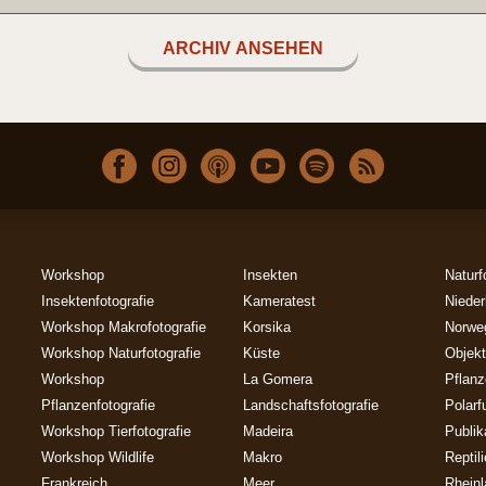
ARCHIV ANSEHEN
Workshop
Insekten
Naturf
Insektenfotografie
Kameratest
Nieder
Workshop Makrofotografie
Korsika
Norwe
Workshop Naturfotografie
Küste
Objekt
Workshop
La Gomera
Pflan
Pflanzenfotografie
Landschaftsfotografie
Polarf
Workshop Tierfotografie
Madeira
Publik
Workshop Wildlife
Makro
Reptil
Frankreich
Meer
Rheinl