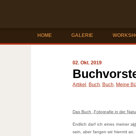
HOME
GALERIE
WORKSH
02. Okt. 2019
Buchvorste
Artikel
,
Buch
,
Buch
,
Meine Bü
Das Buch „Fotografie in der Natur“
Endlich darf ich eines meiner a
k
sein, aber fangen wir hiermit an