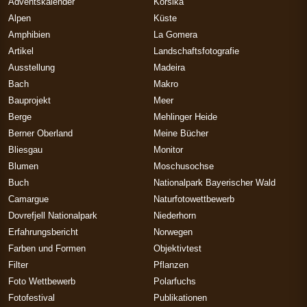
Adventskalender
Korsika
Alpen
Küste
Amphibien
La Gomera
Artikel
Landschaftsfotografie
Ausstellung
Madeira
Bach
Makro
Bauprojekt
Meer
Berge
Mehlinger Heide
Berner Oberland
Meine Bücher
Bliesgau
Monitor
Blumen
Moschusochse
Buch
Nationalpark Bayerischer Wald
Camargue
Naturfotowettbewerb
Dovrefjell Nationalpark
Niederhorn
Erfahrungsbericht
Norwegen
Farben und Formen
Objektivtest
Filter
Pflanzen
Foto Wettbewerb
Polarfuchs
Fotofestival
Publikationen