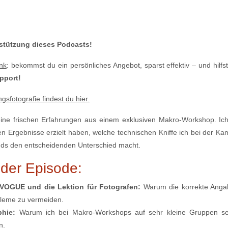
rstützung dieses Podcasts!
nk⁠
⁠⁠⁠⁠⁠⁠: bekommst du ein persönliches Angebot, sparst effektiv – und hilf
pport!
sfotografie findest du hier.
ine frischen Erfahrungen aus einem exklusiven Makro-Workshop. Ich te
en Ergebnisse erzielt haben, welche technischen Kniffe ich bei der K
nds den entscheidenden Unterschied macht.
der Episode:
VOGUE und die Lektion für Fotografen:
Warum die korrekte Angab
obleme zu vermeiden.
phie:
Warum ich bei Makro-Workshops auf sehr kleine Gruppen se
n.