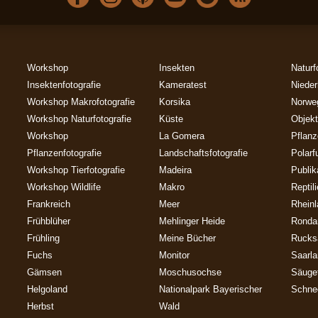
Workshop
Insekten
Naturf
Insektenfotografie
Kameratest
Nieder
Workshop Makrofotografie
Korsika
Norwe
Workshop Naturfotografie
Küste
Objekt
Workshop
La Gomera
Pflan
Pflanzenfotografie
Landschaftsfotografie
Polarf
Workshop Tierfotografie
Madeira
Publik
Workshop Wildlife
Makro
Reptil
Frankreich
Meer
Rheinl
Frühblüher
Mehlinger Heide
Ronda
Frühling
Meine Bücher
Rucks
Fuchs
Monitor
Saarl
Gämsen
Moschusochse
Säuget
Helgoland
Nationalpark Bayerischer
Schne
Herbst
Wald