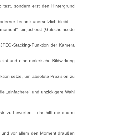
lltest, sondern erst den Hintergrund
derner Technik unersetzlich bleibt.
moment“ feinjustierst (Gutscheincode
e JPEG-Stacking-Funktion der Kamera
kst und eine malerische Bildwirkung
ktion setze, um absolute Präzision zu
ie „einfachere“ und unzickigere Wahl
ts zu bewerten – das hilft mir enorm
en und vor allem den Moment draußen