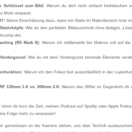
ls Schlüssel zum Bild:
Warum du dich nicht einfach hinklatschen so
s Motiv einpasst.
d?:
Meine Einschätzung dazu, wann ein Stativ im Makrobereich trotz mo
Stativköpfe:
Wie du den perfekten Bildausschnitt ohne lästiges „Löse
tocamp.de).
acking (R5 Mark II):
Warum ich mittlerweile bei Makros voll auf di
 Vordergrund:
Wie du mit dem Vordergrund störende Elemente verdec
penfunktion:
Warum ich den Fokus fast ausschließlich in der Lupenfun
 RF 135mm 1.8 vs. 300mm 2.8:
Warum das 300er im Gegenlicht oft d
nimm dir kurz die Zeit, meinen Podcast auf Spotify oder Apple Podcas
eine Folge mehr zu verpassen!
 wir gemeinsam an der Kamera stehen, uns über Technik austausch