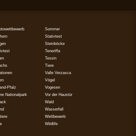
otowettbewerb
Sommer
horn
Stativtest
gen
Steinböcke
ivtest
Teneriffa
zen
Tessin
uchs
Tiere
ationen
Valle Verzasca
ien
Vögel
and-Pfalz
Vogesen
ne Nationalpark
Vor der Haustür
ack
Wald
and
Wasserfall
iere
Wettbewerb
e
Wildlife