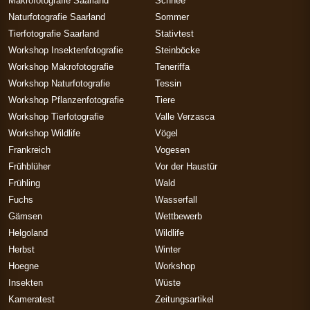
Makrofotografie Saarland
Schnee
Naturfotografie Saarland
Sommer
Tierfotografie Saarland
Stativtest
Workshop Insektenfotografie
Steinböcke
Workshop Makrofotografie
Teneriffa
Workshop Naturfotografie
Tessin
Workshop Pflanzenfotografie
Tiere
Workshop Tierfotografie
Valle Verzasca
Workshop Wildlife
Vögel
Frankreich
Vogesen
Frühblüher
Vor der Haustür
Frühling
Wald
Fuchs
Wasserfall
Gämsen
Wettbewerb
Helgoland
Wildlife
Herbst
Winter
Hoegne
Workshop
Insekten
Wüste
Kameratest
Zeitungsartikel