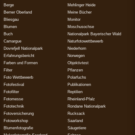
Berge
Mehlinger Heide
Berner Oberland
Meine Bücher
Bliesgau
Monitor
Blumen
Moschusochse
Buch
Nationalpark Bayerischer Wald
Camargue
Naturfotowettbewerb
Dovrefjell Nationalpark
Niederhorn
Erfahrungsbericht
Norwegen
Farben und Formen
Objektivtest
Filter
Pflanzen
Foto Wettbewerb
Polarfuchs
Fotofestival
Publikationen
Fotofilter
Reptilien
Fotomesse
Rheinland-Pfalz
Fototechnik
Rondane Nationalpark
Fotoversicherung
Rucksack
Fotoworkshop
Saarland
Blumenfotografie
Säugetiere