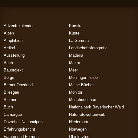
Adventskalender
Korsika
Alpen
Küste
Amphibien
La Gomera
Artikel
Landschaftsfotografie
Ausstellung
Madeira
Bach
Makro
Bauprojekt
Meer
Berge
Mehlinger Heide
Berner Oberland
Meine Bücher
Bliesgau
Monitor
Blumen
Moschusochse
Buch
Nationalpark Bayerischer Wald
Camargue
Naturfotowettbewerb
Dovrefjell Nationalpark
Niederhorn
Erfahrungsbericht
Norwegen
Farben und Formen
Objektivtest