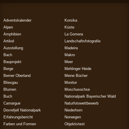
Adventskalender
Korsika
Alpen
Küste
Amphibien
La Gomera
Artikel
Landschaftsfotografie
Ausstellung
Madeira
Bach
Makro
Bauprojekt
Meer
Berge
Mehlinger Heide
Berner Oberland
Meine Bücher
Bliesgau
Monitor
Blumen
Moschusochse
Buch
Nationalpark Bayerischer Wald
Camargue
Naturfotowettbewerb
Dovrefjell Nationalpark
Niederhorn
Erfahrungsbericht
Norwegen
Farben und Formen
Objektivtest