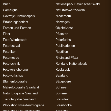
Buch
Nationalpark Bayerischer Wald
Camargue
Naturfotowettbewerb
Dovrefjell Nationalpark
Niederhorn
Erfahrungsbericht
Norwegen
Farben und Formen
Objektivtest
Filter
Pflanzen
Foto Wettbewerb
Polarfuchs
Fotofestival
Publikationen
Fotofilter
Reptilien
Fotomesse
Rheinland-Pfalz
Fototechnik
Rondane Nationalpark
Fotoversicherung
Rucksack
Fotoworkshop
Saarland
Blumenfotografie
Säugetiere
Makrofotografie Saarland
Schnee
Naturfotografie Saarland
Sommer
Tierfotografie Saarland
Stativtest
Workshop Insektenfotografie
Steinböcke