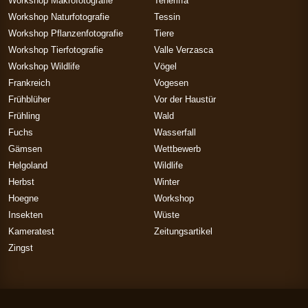
Workshop Makrofotografie
Teneriffa
Workshop Naturfotografie
Tessin
Workshop Pflanzenfotografie
Tiere
Workshop Tierfotografie
Valle Verzasca
Workshop Wildlife
Vögel
Frankreich
Vogesen
Frühblüher
Vor der Haustür
Frühling
Wald
Fuchs
Wasserfall
Gämsen
Wettbewerb
Helgoland
Wildlife
Herbst
Winter
Hoegne
Workshop
Insekten
Wüste
Kameratest
Zeitungsartikel
Zingst