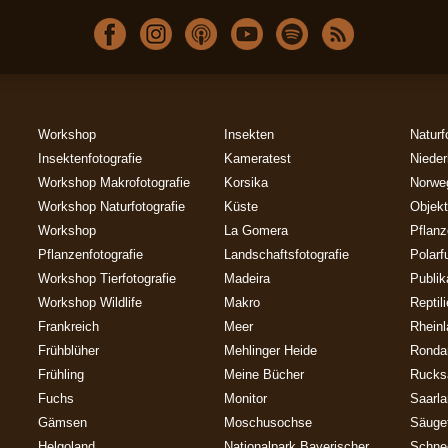
Workshop
Insekten
Naturf
Insektenfotografie
Kameratest
Nieder
Workshop Makrofotografie
Korsika
Norwe
Workshop Naturfotografie
Küste
Objekt
Workshop
La Gomera
Pflan
Pflanzenfotografie
Landschaftsfotografie
Polarf
Workshop Tierfotografie
Madeira
Publik
Workshop Wildlife
Makro
Reptil
Frankreich
Meer
Rheinl
Frühblüher
Mehlinger Heide
Ronda
Frühling
Meine Bücher
Rucks
Fuchs
Monitor
Saarl
Gämsen
Moschusochse
Säuget
Helgoland
Nationalpark Bayerischer
Schne