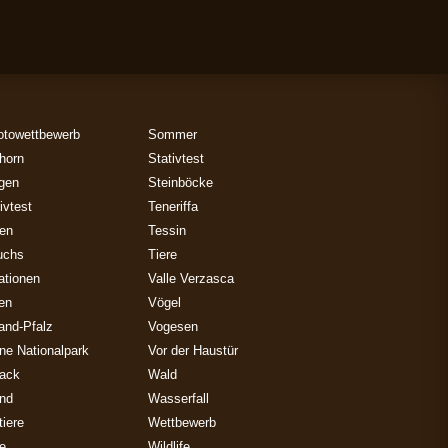
otowettbewerb
Sommer
horn
Stativtest
gen
Steinböcke
ivtest
Teneriffa
zen
Tessin
uchs
Tiere
ationen
Valle Verzasca
ien
Vögel
and-Pfalz
Vogesen
ne Nationalpark
Vor der Haustür
ack
Wald
and
Wasserfall
iere
Wettbewerb
e
Wildlife