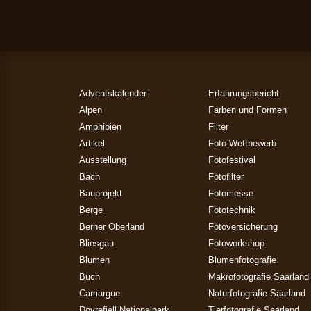
Adventskalender
Erfahrungsbericht
Alpen
Farben und Formen
Amphibien
Filter
Artikel
Foto Wettbewerb
Ausstellung
Fotofestival
Bach
Fotofilter
Bauprojekt
Fotomesse
Berge
Fototechnik
Berner Oberland
Fotoversicherung
Bliesgau
Fotoworkshop
Blumen
Blumenfotografie
Buch
Makrofotografie Saarland
Camargue
Naturfotografie Saarland
Dovrefjell Nationalpark
Tierfotografie Saarland