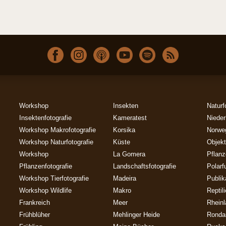
Workshop
Insekten
Naturf
Insektenfotografie
Kameratest
Nieder
Workshop Makrofotografie
Korsika
Norwe
Workshop Naturfotografie
Küste
Objekt
Workshop
La Gomera
Pflan
Pflanzenfotografie
Landschaftsfotografie
Polarf
Workshop Tierfotografie
Madeira
Publik
Workshop Wildlife
Makro
Reptil
Frankreich
Meer
Rheinl
Frühblüher
Mehlinger Heide
Ronda