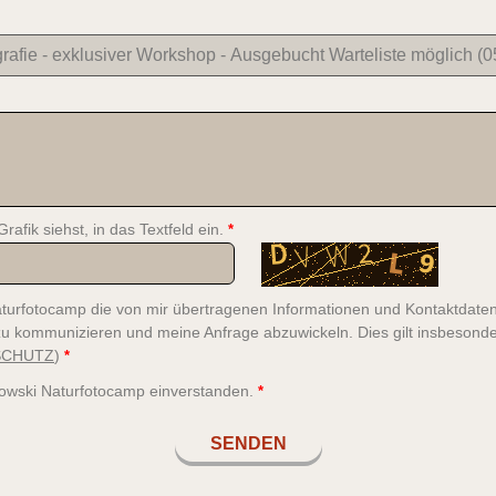
rafik siehst, in das Textfeld ein.
*
aturfotocamp die von mir übertragenen Informationen und Kontaktdate
zu kommunizieren und meine Anfrage abzuwickeln. Dies gilt insbesond
SCHUTZ
)
*
wski Naturfotocamp einverstanden.
*