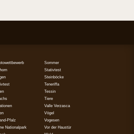
otowettbewerb
Sommer
horn
Stativtest
gen
Steinböcke
ivtest
Teneriffa
zen
Tessin
uchs
Tiere
ationen
Valle Verzasca
ien
Vögel
and-Pfalz
Vogesen
ne Nationalpark
Vor der Haustür