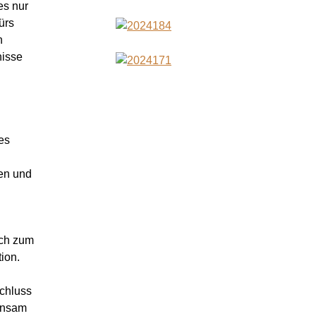
es nur
ürs
n
nisse
es
en und
uch zum
ion.
chluss
insam