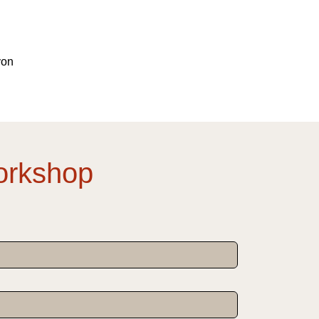
von
orkshop