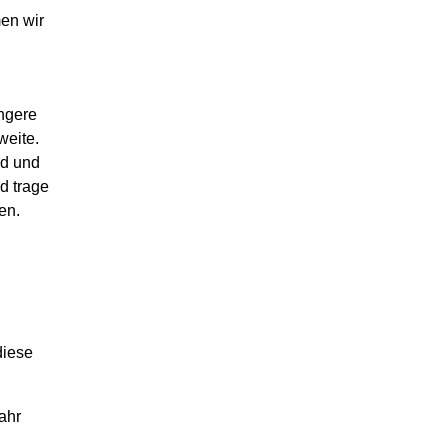
men wir
ngere
weite.
ld und
d trage
gen.
diese
ahr