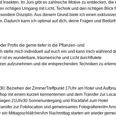
 Insekten. Im Juni gibt es zahlreiche Motive zu entdecken, die 
den richtigen Umgang mit Licht, Technik und den richtigen Blick f
besondere Disziplin. Aus diesem Grund biete ich einen exklusive
. Dadurch kann ich optimal auf dich, deine Fragen und Bedürf
er Profis die gerne tiefer in die Pflanzen- und
ch stelle mich individuell auf euch ein und kann mich während d
l ist es wunderbare, träumerische und Licht durchflutete
zen aufzunehmen und die entsprechenden Techniken zu erlern
r30; Beziehen der ZimmerTreffpunkt 17Uhr am Hotel und Aufbr
hop mit einem kurzen kennenlernen und dem Transfer zur Locat
s.Gegen 21Uhr30 Sonnenuntergang und Rückfahrt zum Hotel
ransfer zur Fotolocation und gemeinsames FotografierenIm Ans
 ein MittagsschläfchenAm Nachmittag starten wir wieder geme