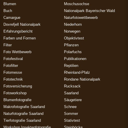
Blumen
Moschusochse
Buch
Nationalpark Bayerischer Wald
Camargue
Naturfotowettbewerb
Dovrefjell Nationalpark
Niederhorn
Erfahrungsbericht
Norwegen
Farben und Formen
Objektivtest
Filter
Pflanzen
Foto Wettbewerb
Polarfuchs
Fotofestival
Publikationen
Fotofilter
Reptilien
Fotomesse
Rheinland-Pfalz
Fototechnik
Rondane Nationalpark
Fotoversicherung
Rucksack
Fotoworkshop
Saarland
Blumenfotografie
Säugetiere
Makrofotografie Saarland
Schnee
Naturfotografie Saarland
Sommer
Tierfotografie Saarland
Stativtest
Workshop Insektenfotografie
Steinböcke