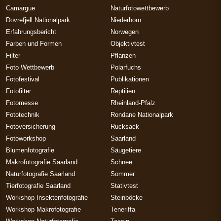
Camargue
Naturfotowettbewerb
Dovrefjell Nationalpark
Niederhorn
Erfahrungsbericht
Norwegen
Farben und Formen
Objektivtest
Filter
Pflanzen
Foto Wettbewerb
Polarfuchs
Fotofestival
Publikationen
Fotofilter
Reptilien
Fotomesse
Rheinland-Pfalz
Fototechnik
Rondane Nationalpark
Fotoversicherung
Rucksack
Fotoworkshop
Saarland
Blumenfotografie
Säugetiere
Makrofotografie Saarland
Schnee
Naturfotografie Saarland
Sommer
Tierfotografie Saarland
Stativtest
Workshop Insektenfotografie
Steinböcke
Workshop Makrofotografie
Teneriffa