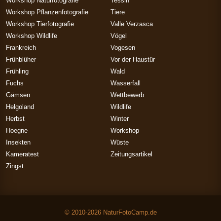
Workshop Naturfotografie
Tessin
Workshop Pflanzenfotografie
Tiere
Workshop Tierfotografie
Valle Verzasca
Workshop Wildlife
Vögel
Frankreich
Vogesen
Frühblüher
Vor der Haustür
Frühling
Wald
Fuchs
Wasserfall
Gämsen
Wettbewerb
Helgoland
Wildlife
Herbst
Winter
Hoegne
Workshop
Insekten
Wüste
Kameratest
Zeitungsartikel
Zingst
© 2010-2026 NaturFotoCamp.de