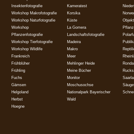
Insektenfotografie
Kameratest
Nieder
Workshop Makrofotografie
Korsika
Norwe
Workshop Naturfotografie
Küste
Objekt
Workshop
La Gomera
Pflan
Pflanzenfotografie
Landschaftsfotografie
Polarf
Workshop Tierfotografie
Madeira
Publik
Workshop Wildlife
Makro
Reptil
Frankreich
Meer
Rheinl
Frühblüher
Mehlinger Heide
Ronda
Frühling
Meine Bücher
Rucks
Fuchs
Monitor
Saarl
Gämsen
Moschusochse
Säuget
Helgoland
Nationalpark Bayerischer
Schne
Herbst
Wald
Hoegne