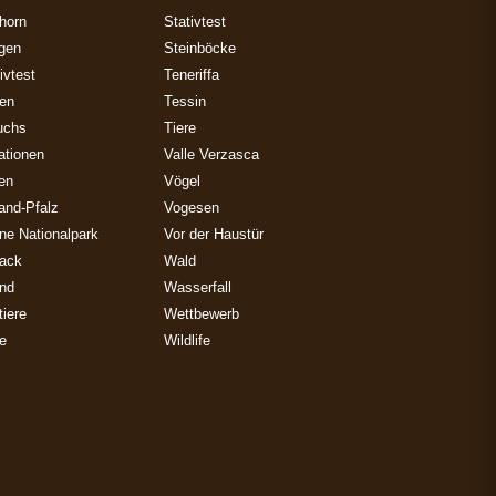
horn
Stativtest
gen
Steinböcke
ivtest
Teneriffa
zen
Tessin
uchs
Tiere
ationen
Valle Verzasca
ien
Vögel
and-Pfalz
Vogesen
ne Nationalpark
Vor der Haustür
ack
Wald
and
Wasserfall
iere
Wettbewerb
e
Wildlife