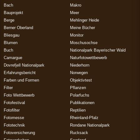
Bach
Makro
Bauprojekt
Meer
Berge
Mehlinger Heide
Berner Oberland
Meine Bücher
Bliesgau
Monitor
Blumen
Moschusochse
Buch
Nationalpark Bayerischer Wald
Camargue
Naturfotowettbewerb
Dovrefjell Nationalpark
Niederhorn
Erfahrungsbericht
Norwegen
Farben und Formen
Objektivtest
Filter
Pflanzen
Foto Wettbewerb
Polarfuchs
Fotofestival
Publikationen
Fotofilter
Reptilien
Fotomesse
Rheinland-Pfalz
Fototechnik
Rondane Nationalpark
Fotoversicherung
Rucksack