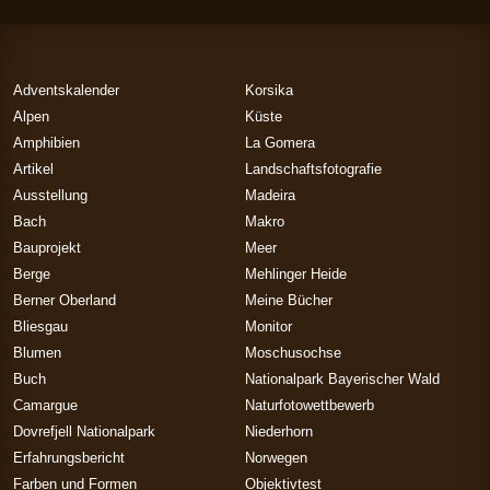
Adventskalender
Korsika
Alpen
Küste
Amphibien
La Gomera
Artikel
Landschaftsfotografie
Ausstellung
Madeira
Bach
Makro
Bauprojekt
Meer
Berge
Mehlinger Heide
Berner Oberland
Meine Bücher
Bliesgau
Monitor
Blumen
Moschusochse
Buch
Nationalpark Bayerischer Wald
Camargue
Naturfotowettbewerb
Dovrefjell Nationalpark
Niederhorn
Erfahrungsbericht
Norwegen
Farben und Formen
Objektivtest