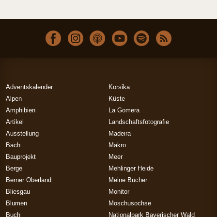
Adventskalender
Korsika
Alpen
Küste
Amphibien
La Gomera
Artikel
Landschaftsfotografie
Ausstellung
Madeira
Bach
Makro
Bauprojekt
Meer
Berge
Mehlinger Heide
Berner Oberland
Meine Bücher
Bliesgau
Monitor
Blumen
Moschusochse
Buch
Nationalpark Bayerischer Wald