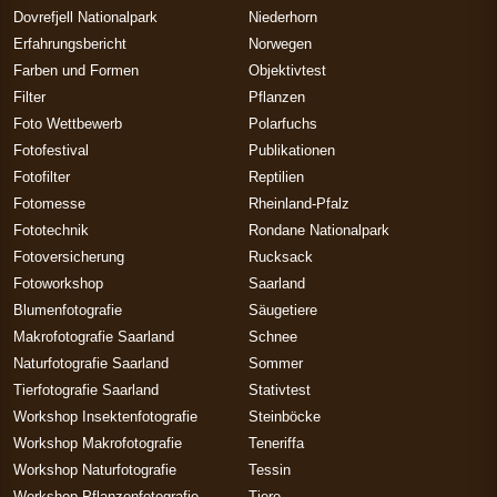
Dovrefjell Nationalpark
Niederhorn
Erfahrungsbericht
Norwegen
Farben und Formen
Objektivtest
Filter
Pflanzen
Foto Wettbewerb
Polarfuchs
Fotofestival
Publikationen
Fotofilter
Reptilien
Fotomesse
Rheinland-Pfalz
Fototechnik
Rondane Nationalpark
Fotoversicherung
Rucksack
Fotoworkshop
Saarland
Blumenfotografie
Säugetiere
Makrofotografie Saarland
Schnee
Naturfotografie Saarland
Sommer
Tierfotografie Saarland
Stativtest
Workshop Insektenfotografie
Steinböcke
Workshop Makrofotografie
Teneriffa
Workshop Naturfotografie
Tessin
Workshop Pflanzenfotografie
Tiere