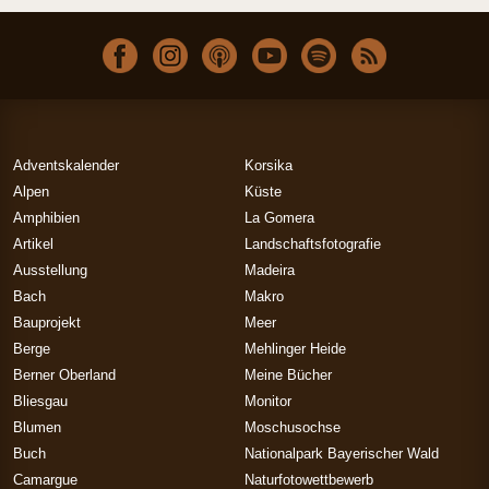
Adventskalender
Korsika
Alpen
Küste
Amphibien
La Gomera
Artikel
Landschaftsfotografie
Ausstellung
Madeira
Bach
Makro
Bauprojekt
Meer
Berge
Mehlinger Heide
Berner Oberland
Meine Bücher
Bliesgau
Monitor
Blumen
Moschusochse
Buch
Nationalpark Bayerischer Wald
Camargue
Naturfotowettbewerb