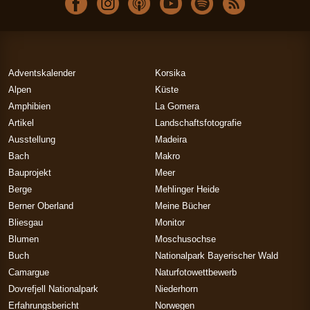
Adventskalender
Korsika
Alpen
Küste
Amphibien
La Gomera
Artikel
Landschaftsfotografie
Ausstellung
Madeira
Bach
Makro
Bauprojekt
Meer
Berge
Mehlinger Heide
Berner Oberland
Meine Bücher
Bliesgau
Monitor
Blumen
Moschusochse
Buch
Nationalpark Bayerischer Wald
Camargue
Naturfotowettbewerb
Dovrefjell Nationalpark
Niederhorn
Erfahrungsbericht
Norwegen