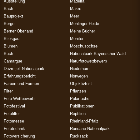
Ausstellung
Madeira
Bach
Makro
Bauprojekt
Meer
Berge
Mehlinger Heide
Berner Oberland
Meine Bücher
Bliesgau
Monitor
Blumen
Moschusochse
Buch
Nationalpark Bayerischer Wald
Camargue
Naturfotowettbewerb
Dovrefjell Nationalpark
Niederhorn
Erfahrungsbericht
Norwegen
Farben und Formen
Objektivtest
Filter
Pflanzen
Foto Wettbewerb
Polarfuchs
Fotofestival
Publikationen
Fotofilter
Reptilien
Fotomesse
Rheinland-Pfalz
Fototechnik
Rondane Nationalpark
Fotoversicherung
Rucksack