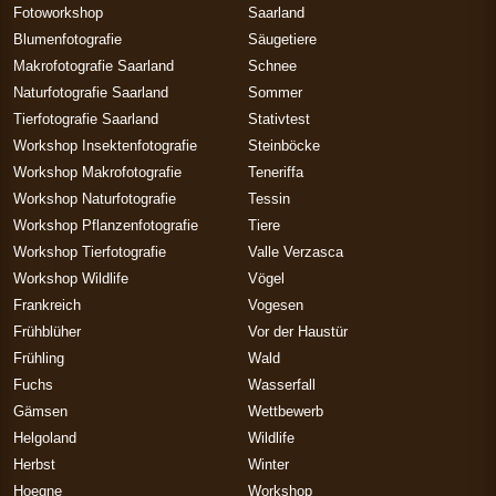
Fotoworkshop
Saarland
Blumenfotografie
Säugetiere
Makrofotografie Saarland
Schnee
Naturfotografie Saarland
Sommer
Tierfotografie Saarland
Stativtest
Workshop Insektenfotografie
Steinböcke
Workshop Makrofotografie
Teneriffa
Workshop Naturfotografie
Tessin
Workshop Pflanzenfotografie
Tiere
Workshop Tierfotografie
Valle Verzasca
Workshop Wildlife
Vögel
Frankreich
Vogesen
Frühblüher
Vor der Haustür
Frühling
Wald
Fuchs
Wasserfall
Gämsen
Wettbewerb
Helgoland
Wildlife
Herbst
Winter
Hoegne
Workshop