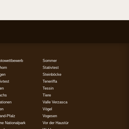
otowettbewerb
Sommer
horn
Stativtest
gen
Steinböcke
ivtest
Teneriffa
zen
Tessin
uchs
Tiere
ationen
Valle Verzasca
ien
Vögel
and-Pfalz
Vogesen
ne Nationalpark
Vor der Haustür