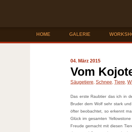
HOME
GALERIE
WORKSH
04. März 2015
Vom Kojot
Säugetiere
,
Schnee
,
Tiere
,
Wi
Das erste Raubtier das ich in 
Bruder dem Wolf sehr stark und
öfter beobachtet, so erkennt ma
Glück im gesamten Yellowstone N
Freude gemacht mit diesen Tieren