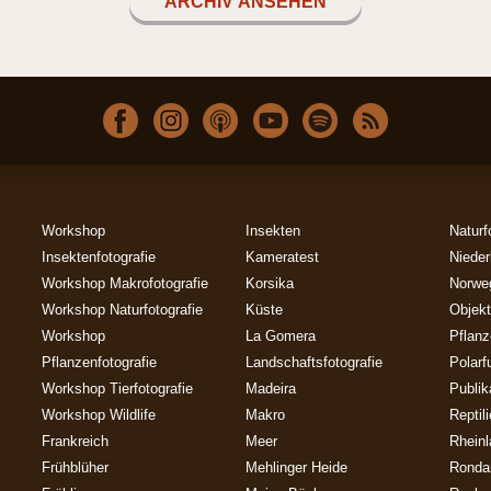
ARCHIV ANSEHEN
Workshop
Insekten
Naturf
Insektenfotografie
Kameratest
Nieder
Workshop Makrofotografie
Korsika
Norwe
Workshop Naturfotografie
Küste
Objekt
Workshop
La Gomera
Pflan
Pflanzenfotografie
Landschaftsfotografie
Polarf
Workshop Tierfotografie
Madeira
Publik
Workshop Wildlife
Makro
Reptil
Frankreich
Meer
Rheinl
Frühblüher
Mehlinger Heide
Ronda