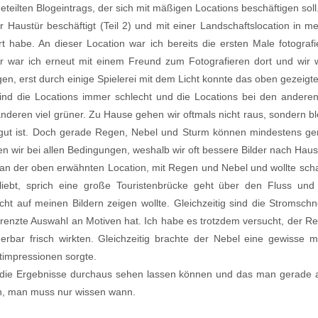
igeteilten Blogeintrags, der sich mit mäßigen Locations beschäftigen sol
r Haustür beschäftigt (Teil 2) und mit einer Landschaftslocation in m
rt habe. An dieser Location war ich bereits die ersten Male fotograf
r war ich erneut mit einem Freund zum Fotografieren dort und wir wa
ngen, erst durch einige Spielerei mit dem Licht konnte das oben gezeigt
ind die Locations immer schlecht und die Locations bei den anderen
nderen viel grüner. Zu Hause gehen wir oftmals nicht raus, sondern bl
 gut ist. Doch gerade Regen, Nebel und Sturm können mindestens ge
en wir bei allen Bedingungen, weshalb wir oft bessere Bilder nach Haus
t an der oben erwähnten Location, mit Regen und Nebel und wollte s
beliebt, sprich eine große Touristenbrücke geht über den Fluss u
cht auf meinen Bildern zeigen wollte. Gleichzeitig sind die Stromsch
renzte Auswahl an Motiven hat. Ich habe es trotzdem versucht, der Re
bar frisch wirkten. Gleichzeitig brachte der Nebel eine gewisse my
timpressionen sorgte.
ch die Ergebnisse durchaus sehen lassen können und das man gerade 
n, man muss nur wissen wann.