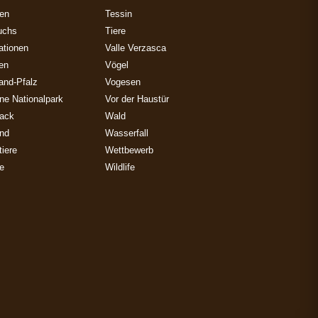
zen
Tessin
uchs
Tiere
ationen
Valle Verzasca
ien
Vögel
and-Pfalz
Vogesen
ne Nationalpark
Vor der Haustür
ack
Wald
and
Wasserfall
iere
Wettbewerb
e
Wildlife