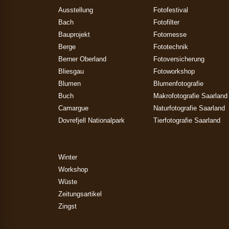
Ausstellung
Fotofestival
Bach
Fotofilter
Bauprojekt
Fotomesse
Berge
Fototechnik
Berner Oberland
Fotoversicherung
Bliesgau
Fotoworkshop
Blumen
Blumenfotografie
Buch
Makrofotografie Saarland
Camargue
Naturfotografie Saarland
Dovrefjell Nationalpark
Tierfotografie Saarland
Winter
Workshop
Wüste
Zeitungsartikel
Zingst