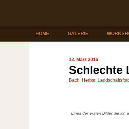
HOME
GALERIE
WORKSH
12. März 2016
Schlechte 
Bach
,
Herbst
,
Landschaftsfoto
Eines der ersten Bilder die ic