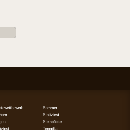
otowettbewerb
Sommer
horn
Stativtest
gen
Steinböcke
ivtest
Teneriffa