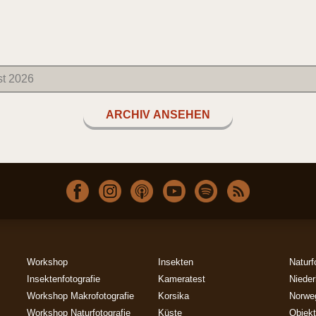
ARCHIV ANSEHEN
Workshop
Insekten
Naturf
Insektenfotografie
Kameratest
Nieder
Workshop Makrofotografie
Korsika
Norwe
Workshop Naturfotografie
Küste
Objekt