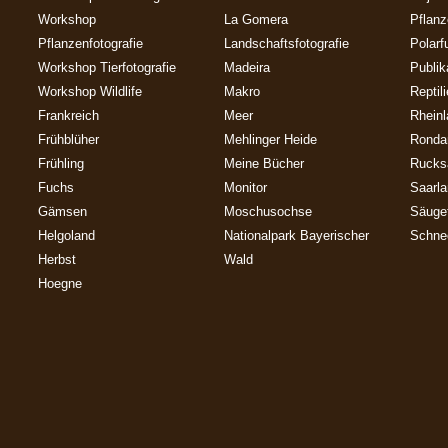
Workshop
La Gomera
Pflan
Pflanzenfotografie
Landschaftsfotografie
Polarf
Workshop Tierfotografie
Madeira
Publik
Workshop Wildlife
Makro
Reptil
Frankreich
Meer
Rheinl
Frühblüher
Mehlinger Heide
Ronda
Frühling
Meine Bücher
Rucks
Fuchs
Monitor
Saarl
Gämsen
Moschusochse
Säuget
Helgoland
Nationalpark Bayerischer
Schne
Herbst
Wald
Hoegne