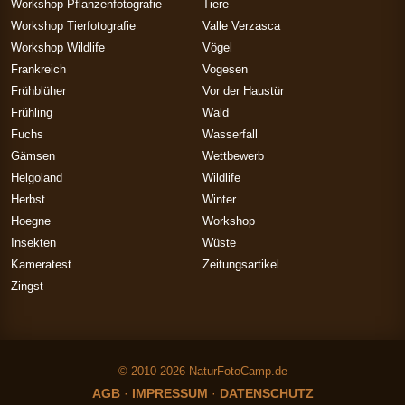
Workshop Pflanzenfotografie
Tiere
Workshop Tierfotografie
Valle Verzasca
Workshop Wildlife
Vögel
Frankreich
Vogesen
Frühblüher
Vor der Haustür
Frühling
Wald
Fuchs
Wasserfall
Gämsen
Wettbewerb
Helgoland
Wildlife
Herbst
Winter
Hoegne
Workshop
Insekten
Wüste
Kameratest
Zeitungsartikel
Zingst
© 2010-2026 NaturFotoCamp.de
AGB
·
IMPRESSUM
·
DATENSCHUTZ