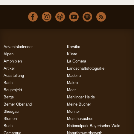
Adventskalender
Korsika
Alpen
Küste
Amphibien
La Gomera
Artikel
Landschaftsfotografie
Ausstellung
Madeira
Bach
Makro
Bauprojekt
Meer
Berge
Mehlinger Heide
Berner Oberland
Meine Bücher
Bliesgau
Monitor
Blumen
Moschusochse
Buch
Nationalpark Bayerischer Wald
Camargue
Naturfotowettbewerb