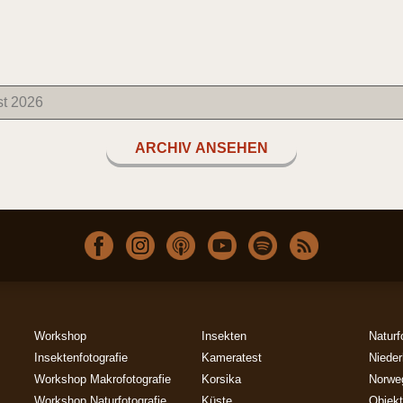
ARCHIV ANSEHEN
Workshop
Insekten
Naturf
Insektenfotografie
Kameratest
Nieder
Workshop Makrofotografie
Korsika
Norwe
Workshop Naturfotografie
Küste
Objekt