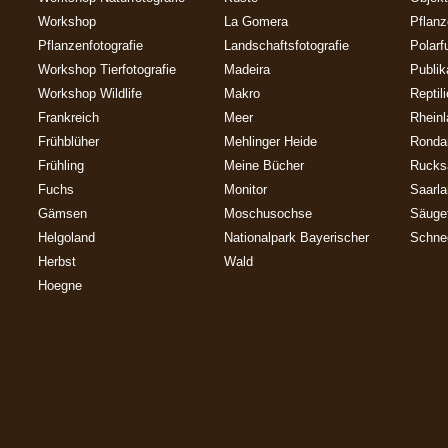
Workshop
La Gomera
Pflan
Pflanzenfotografie
Landschaftsfotografie
Polarf
Workshop Tierfotografie
Madeira
Publik
Workshop Wildlife
Makro
Reptil
Frankreich
Meer
Rheinl
Frühblüher
Mehlinger Heide
Ronda
Frühling
Meine Bücher
Rucks
Fuchs
Monitor
Saarl
Gämsen
Moschusochse
Säuget
Helgoland
Nationalpark Bayerischer
Schne
Herbst
Wald
Hoegne