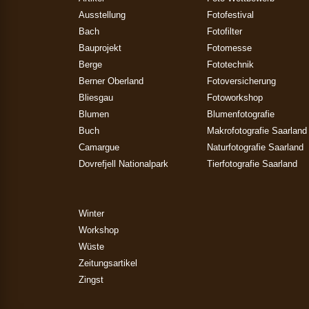
Ausstellung
Fotofestival
Bach
Fotofilter
Bauprojekt
Fotomesse
Berge
Fototechnik
Berner Oberland
Fotoversicherung
Bliesgau
Fotoworkshop
Blumen
Blumenfotografie
Buch
Makrofotografie Saarland
Camargue
Naturfotografie Saarland
Dovrefjell Nationalpark
Tierfotografie Saarland
Winter
Workshop
Wüste
Zeitungsartikel
Zingst