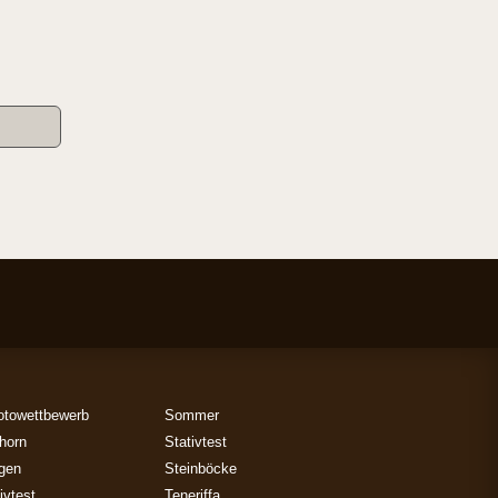
otowettbewerb
Sommer
horn
Stativtest
gen
Steinböcke
ivtest
Teneriffa