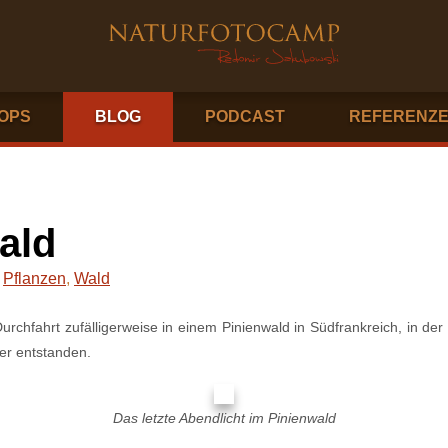
OPS
BLOG
PODCAST
REFERENZ
ald
,
Pflanzen
,
Wald
urchfahrt zufälligerweise in einem Pinienwald in Südfrankreich, in de
der entstanden.
Das letzte Abendlicht im Pinienwald