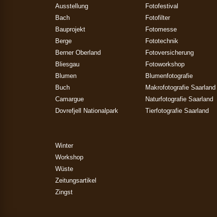
Ausstellung
Fotofestival
Bach
Fotofilter
Bauprojekt
Fotomesse
Berge
Fototechnik
Berner Oberland
Fotoversicherung
Bliesgau
Fotoworkshop
Blumen
Blumenfotografie
Buch
Makrofotografie Saarland
Camargue
Naturfotografie Saarland
Dovrefjell Nationalpark
Tierfotografie Saarland
Winter
Workshop
Wüste
Zeitungsartikel
Zingst