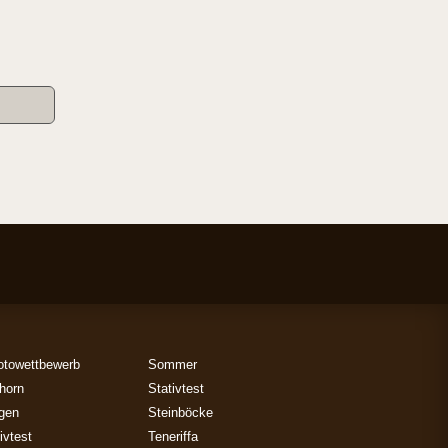
otowettbewerb
Sommer
horn
Stativtest
gen
Steinböcke
ivtest
Teneriffa