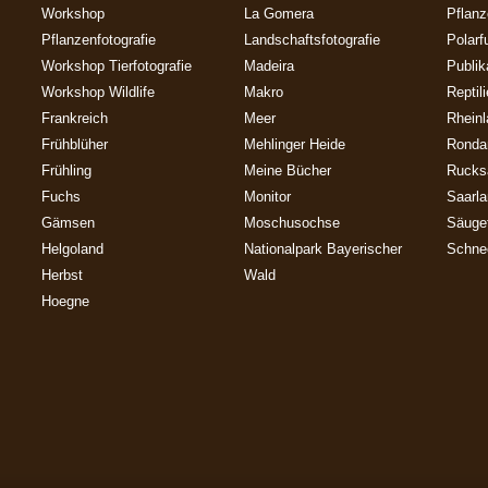
Workshop
La Gomera
Pflan
Pflanzenfotografie
Landschaftsfotografie
Polarf
Workshop Tierfotografie
Madeira
Publik
Workshop Wildlife
Makro
Reptil
Frankreich
Meer
Rheinl
Frühblüher
Mehlinger Heide
Ronda
Frühling
Meine Bücher
Rucks
Fuchs
Monitor
Saarl
Gämsen
Moschusochse
Säuget
Helgoland
Nationalpark Bayerischer
Schne
Herbst
Wald
Hoegne