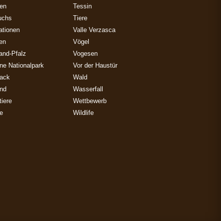
zen
Tessin
uchs
Tiere
ationen
Valle Verzasca
ien
Vögel
and-Pfalz
Vogesen
ne Nationalpark
Vor der Haustür
ack
Wald
and
Wasserfall
iere
Wettbewerb
e
Wildlife