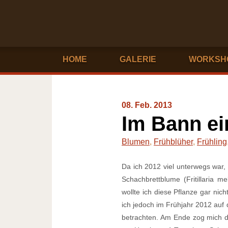
HOME
GALERIE
WORKSH
08. Feb. 2013
Im Bann ei
Blumen
,
Frühblüher
,
Frühling
Da ich 2012 viel unterwegs war,
Schachbrettblume (Fritillaria m
wollte ich diese Pflanze gar nich
ich jedoch im Frühjahr 2012 auf 
betrachten. Am Ende zog mich di