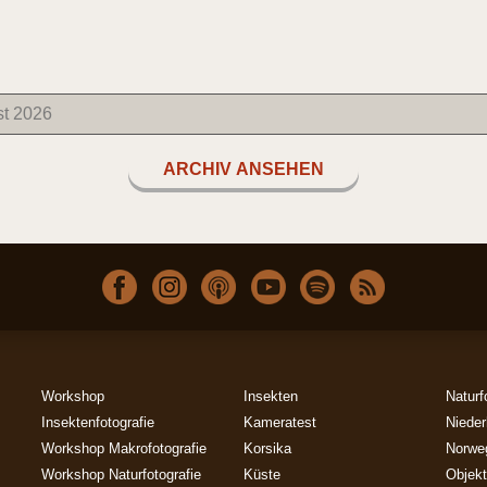
ARCHIV ANSEHEN
Workshop
Insekten
Naturf
Insektenfotografie
Kameratest
Nieder
Workshop Makrofotografie
Korsika
Norwe
Workshop Naturfotografie
Küste
Objekt