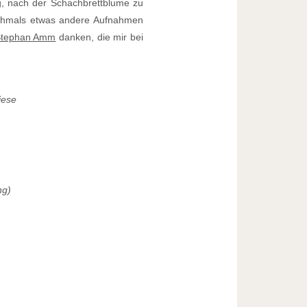
g, nach der Schachbrettblume zu
ochmals etwas andere Aufnahmen
tephan Amm
danken, die mir bei
iese
ng)