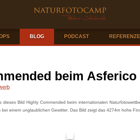
OPS
BLOG
PODCAST
REFERENZ
mmended beim Asferico
werb
ss dieses Bild Highly Commended beim internationalen Naturfotowett
n bei einem unglaublichen Gewitter. Das Bild zeigt das 4274m hohe Fin