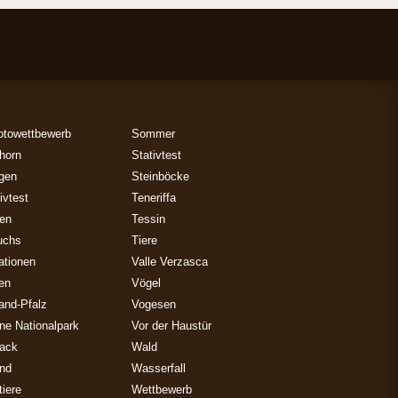
otowettbewerb
Sommer
horn
Stativtest
gen
Steinböcke
ivtest
Teneriffa
zen
Tessin
uchs
Tiere
ationen
Valle Verzasca
ien
Vögel
and-Pfalz
Vogesen
ne Nationalpark
Vor der Haustür
ack
Wald
and
Wasserfall
iere
Wettbewerb