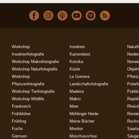
Workshop
Insekten
Naturf
Insektenfotografie
Kameratest
Nieder
Workshop Makrofotografie
Korsika
Norwe
Workshop Naturfotografie
Küste
Objekt
Workshop
La Gomera
Pflan
Pflanzenfotografie
Landschaftsfotografie
Polarf
Workshop Tierfotografie
Madeira
Publik
Workshop Wildlife
Makro
Reptil
Frankreich
Meer
Rheinl
Frühblüher
Mehlinger Heide
Ronda
Frühling
Meine Bücher
Rucks
Fuchs
Monitor
Saarl
Gämsen
Moschusochse
Säuget