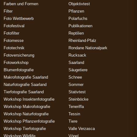
Farben und Formen
Objektivtest
Filter
Pflanzen
Foto Wettbewerb
Polarfuchs
Fotofestival
Publikationen
Fotofilter
Reptilien
Fotomesse
Rheinland-Pfalz
Fototechnik
Rondane Nationalpark
Fotoversicherung
Rucksack
Fotoworkshop
Saarland
Blumenfotografie
Säugetiere
Makrofotografie Saarland
Schnee
Naturfotografie Saarland
Sommer
Tierfotografie Saarland
Stativtest
Workshop Insektenfotografie
Steinböcke
Workshop Makrofotografie
Teneriffa
Workshop Naturfotografie
Tessin
Workshop Pflanzenfotografie
Tiere
Workshop Tierfotografie
Valle Verzasca
Workshop Wildlife
Vögel