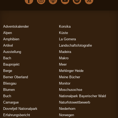
Adventskalender
Korsika
Alpen
Küste
Amphibien
La Gomera
Artikel
Landschaftsfotografie
Ausstellung
Madeira
Bach
Makro
Bauprojekt
Meer
Berge
Mehlinger Heide
Berner Oberland
Meine Bücher
Bliesgau
Monitor
Blumen
Moschusochse
Buch
Nationalpark Bayerischer Wald
Camargue
Naturfotowettbewerb
Dovrefjell Nationalpark
Niederhorn
Erfahrungsbericht
Norwegen