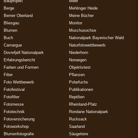
Bauprojekt
Meer
Berge
Mehlinger Heide
Berner Oberland
Meine Bücher
Bliesgau
Monitor
Blumen
Moschusochse
Buch
Nationalpark Bayerischer Wald
Camargue
Naturfotowettbewerb
Dovrefjell Nationalpark
Niederhorn
Erfahrungsbericht
Norwegen
Farben und Formen
Objektivtest
Filter
Pflanzen
Foto Wettbewerb
Polarfuchs
Fotofestival
Publikationen
Fotofilter
Reptilien
Fotomesse
Rheinland-Pfalz
Fototechnik
Rondane Nationalpark
Fotoversicherung
Rucksack
Fotoworkshop
Saarland
Blumenfotografie
Säugetiere