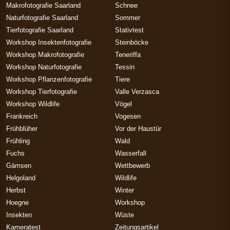
Makrofotografie Saarland
Schnee
Naturfotografie Saarland
Sommer
Tierfotografie Saarland
Stativtest
Workshop Insektenfotografie
Steinböcke
Workshop Makrofotografie
Teneriffa
Workshop Naturfotografie
Tessin
Workshop Pflanzenfotografie
Tiere
Workshop Tierfotografie
Valle Verzasca
Workshop Wildlife
Vögel
Frankreich
Vogesen
Frühblüher
Vor der Haustür
Frühling
Wald
Fuchs
Wasserfall
Gämsen
Wettbewerb
Helgoland
Wildlife
Herbst
Winter
Hoegne
Workshop
Insekten
Wüste
Kameratest
Zeitungsartikel