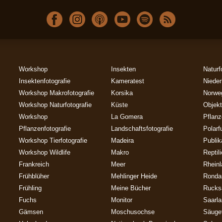
Workshop
Insekten
Naturf
Insektenfotografie
Kameratest
Nieder
Workshop Makrofotografie
Korsika
Norwe
Workshop Naturfotografie
Küste
Objekt
Workshop
La Gomera
Pflan
Pflanzenfotografie
Landschaftsfotografie
Polarf
Workshop Tierfotografie
Madeira
Publik
Workshop Wildlife
Makro
Reptil
Frankreich
Meer
Rheinl
Frühblüher
Mehlinger Heide
Ronda
Frühling
Meine Bücher
Rucks
Fuchs
Monitor
Saarl
Gämsen
Moschusochse
Säuget