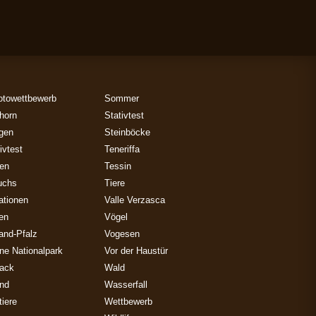
otowettbewerb
Sommer
horn
Stativtest
gen
Steinböcke
ivtest
Teneriffa
zen
Tessin
uchs
Tiere
ationen
Valle Verzasca
ien
Vögel
and-Pfalz
Vogesen
ne Nationalpark
Vor der Haustür
ack
Wald
and
Wasserfall
iere
Wettbewerb