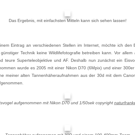
Das Ergebnis, mit einfachsten Mitteln kann sich sehen lassen!
em Eintrag an verschiedenen Stellen im Internet, möchte ich den B
günstiger Technik keine Wildlifefotografie betreiben kann. Vor allem
d teure Superteleobjektive und AF. Deshalb nun zunächst ein Eisvo
enommen wurde es 2005 mit einer Nikon D70 (6Mpix) und einer 300er
ine meiner alten Tannenhäheraufnahmen aus der 30d mit dem Can
ufgenommen.
isvogel aufgenommen mit Nikon D70 und 1/50sek copyright
naturfrank
Tannenhäher aufgenomen mit 30D und einem 100-400mm Zoom