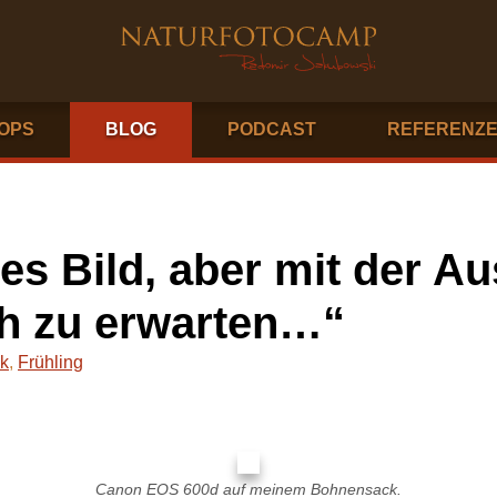
OPS
BLOG
PODCAST
REFERENZ
es Bild, aber mit der A
ch zu erwarten…“
ik
,
Frühling
Canon EOS 600d auf meinem Bohnensack.