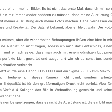
rs zu einem meiner Bilder. Es ist nicht das erste Mal, dass ich mir 
eid bin mir immer wieder anhören zu müssen, dass meine Ausrüstung Gr
t meiner Ausrüstung auch meine Fotos machen. Dabei vergessen dies
se und Kreativität. Der Satz ist bekannt, aber er bleibt wahr: Der Foto
gen müsste, aber die wiederholten Behauptungen ließen eine Idee in m
ine Ausrüstung nicht tragen, sodass ich mich dazu entschloss, eine
 und einfach zeige, dass man auch mit einem günstigen Equipmen
 perfekte Licht gewartet und ausgeharrt wie ich es sonst tue, sond
a draußen verbracht.
setzt wurde eine Canon EOS 600D und ein Sigma 2,8 150mm Makro. G
ich bediene ich dieses Kamera nicht blind, sondern arbei
e Bildqualität ist für den großformatigen Druck nicht perfekt. Aber 
m Vorfeld 4 Kollegen das Bild in Webauflösung geschickt und keinem
rwendet habe.
leinen Beispiel zeigen, dass es nicht die Ausrüstung ist, die ein Bild m