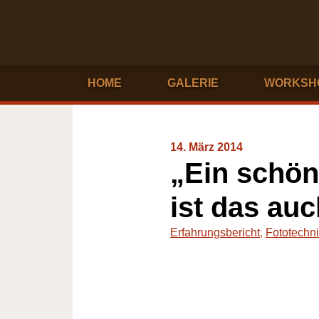
HOME
GALERIE
WORKSH
14. März 2014
„Ein schön
ist das au
Erfahrungsbericht
,
Fototechn